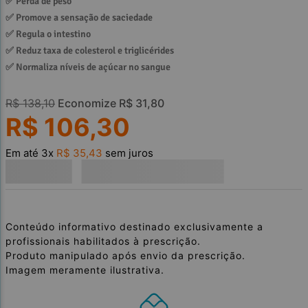
✅ 
Perda de peso
✅ 
Promove a sensação de saciedade
✅ 
Regula o intestino
✅ 
Reduz taxa de colesterol e triglicérides
✅ 
Normaliza níveis de açúcar no sangue
R$
138
,
10
Economize
R$
31
,
80
R$
106
,
30
Em até
3
x
R$
35
,
43
sem juros
Conteúdo informativo destinado exclusivamente a
profissionais habilitados à prescrição.
Produto manipulado após envio da prescrição.
Imagem meramente ilustrativa.