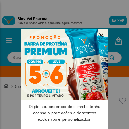
Biostévi Pharma
BAIXAR
Baixe o nosso APP e aproveite agora mesmo!
Buscar
Envie sua Receita
TERMOS MAIS BUSCADOS
TERMOS MAIS BUSCADOS
1
º
1
º
magnesio
magnesio
Emagrecimento
2
º
2
º
omega 3
omega 3
3
º
3
º
tadalafila
tadalafila
Digite seu endereço de e-mail e tenha
4
º
4
º
vitamina d
vitamina d
acesso a promoções e descontos
exclusivos e personalizados!
5
º
5
º
minoxidil
minoxidil