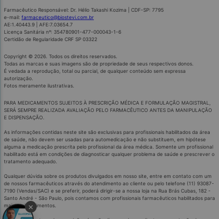
Farmacêutico Responsável: Dr. Hélio Takashi Kozima | CDF-SP: 7795
e-mail:
farmaceutico@biostevi.com.br
AE:1.40443.9 | AFE:7.03654.7
Licença Sanitária nº: 354780901-477-000043-1-6
Certidão de Regularidade CRF SP 03322
Copyright © 2026. Todos os direitos reservados.
Todas as marcas e suas imagens são de propriedade de seus respectivos donos.
É vedada a reprodução, total ou parcial, de qualquer conteúdo sem expressa
autorização.
Fotos meramente ilustrativas.
PARA MEDICAMENTOS SUJEITOS À PRESCRIÇÃO MÉDICA E FORMULAÇÃO MAGISTRAL,
SERÁ SEMPRE REALIZADA AVALIAÇÃO PELO FARMACÊUTICO ANTES DA MANIPULAÇÃO
E DISPENSAÇÃO.
As informações contidas neste site são exclusivas para profissionais habilitados da área
de saúde, não devem ser usadas para automedicação e não substituem, em hipótese
alguma a medicação prescrita pelo profissional da área médica. Somente um profissional
habilitado está em condições de diagnosticar qualquer problema de saúde e prescrever o
tratamento adequado.
Qualquer dúvida sobre os produtos divulgados em nosso site, entre em contato com um
de nossos farmacêuticos através do atendimento ao cliente ou pelo telefone (11) 93087-
7190 (Vendas/SAC) e se preferir, poderá dirigir-se a nossa loja na Rua Brás Cubas, 182 -
Santo André - São Paulo, pois contamos com profissionais farmacêuticos habilitados para
×
mais esclarecimentos.