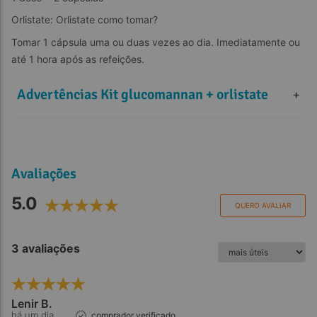
Orlistate: Orlistate como tomar?
Tomar 1 cápsula uma ou duas vezes ao dia. Imediatamente ou  
até 1 hora após as refeições.
Advertências Kit glucomannan + orlistate
+
Avaliações
5.0
QUERO AVALIAR
3 avaliações
Lenir B.
há um dia
comprador verificado