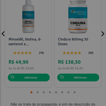
Minoxidil, biotina, d-
Cindura 800mg 30
pantenol e
Doses
propilenoglicol 120ml
(70)
(93)
R$ 49,90
R$ 138,50
ou 1x de R$ 49,90
ou 4x de R$ 34,62
Adicionar
Adicionar
Não se trata de propaganda, e sim de descrição do