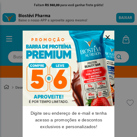
Faltam
R$ 360,00
para você ganhar frete grátis!
Biostévi Pharma
BAIXAR
Baixe o nosso APP e aproveite agora mesmo!
Buscar
Envie sua Receita
TERMOS MAIS BUSCADOS
TERMOS MAIS BUSCADOS
1
º
1
º
magnesio
magnesio
Desempenho Físico
Energia
2
º
2
º
omega 3
omega 3
3
º
3
º
tadalafila
tadalafila
Digite seu endereço de e-mail e tenha
4
º
4
º
minoxidil
minoxidil
acesso a promoções e descontos
5
º
5
º
coenzima q10
coenzima q10
exclusivos e personalizados!
6
º
6
º
nac
nac