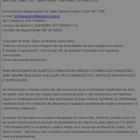
Rua Brás Cubas, 182 - Santo André - São Paulo, CEP 09015-210
Farmacêutico Responsável: Dr. Hélio Takashi Kozima | CDF-SP: 7795
e-mail:
farmaceutico@biostevi.com.br
AE:1.40443.9 | AFE:7.03654.7
Licença Sanitária nº: 354780901-477-000043-1-6
Certidão de Regularidade CRF SP 03322
Copyright © 2026. Todos os direitos reservados.
Todas as marcas e suas imagens são de propriedade de seus respectivos donos.
É vedada a reprodução, total ou parcial, de qualquer conteúdo sem expressa
autorização.
Fotos meramente ilustrativas.
PARA MEDICAMENTOS SUJEITOS À PRESCRIÇÃO MÉDICA E FORMULAÇÃO MAGISTRAL,
SERÁ SEMPRE REALIZADA AVALIAÇÃO PELO FARMACÊUTICO ANTES DA MANIPULAÇÃO
E DISPENSAÇÃO.
As informações contidas neste site são exclusivas para profissionais habilitados da área
de saúde, não devem ser usadas para automedicação e não substituem, em hipótese
alguma a medicação prescrita pelo profissional da área médica. Somente um profissional
habilitado está em condições de diagnosticar qualquer problema de saúde e prescrever o
tratamento adequado.
Qualquer dúvida sobre os produtos divulgados em nosso site, entre em contato com um
de nossos farmacêuticos através do atendimento ao cliente ou pelo telefone (11) 93087-
7190 (Vendas/SAC) e se preferir, poderá dirigir-se a nossa loja na Rua Brás Cubas, 182 -
Santo André - São Paulo, pois contamos com profissionais farmacêuticos habilitados para
mais esclarecimentos.