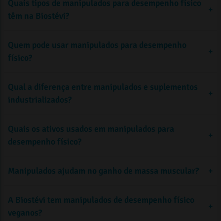
Quais tipos de manipulados para desempenho físico
dia.
+
têm na Biostévi?
Quem pode usar manipulados para desempenho
+
físico?
Qual a diferença entre manipulados e suplementos
+
industrializados?
adultos saudáveis que praticam atividades físicas
regularmente e buscam mais rendimento, energia ou
recuperação
Quais os ativos usados em manipulados para
+
desempenho físico?
Ácidos graxos
Manipulados ajudam no ganho de massa muscular?
+
A Biostévi tem manipulados de desempenho físico
atuam no metabolismo energético e
+
veganos?
ajudam a preservar a massa muscular