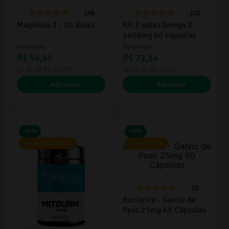
(28)
(12)
Magnésio 3 - 30 doses
Kit 2 potes ômega 3
1400mg 60 cápsulas
R$
62
,
90
R$
82
,
90
R$
54
,
90
R$
72
,
54
ou
1
x de
R$
54
,
90
ou
2
x de
R$
36
,
27
Adicionar
Adicionar
-
25%
-
43%
Breve Novo Rótulo
Super Oferta
(2)
Buclizina - Ganho de
Peso 25mg 60 Cápsulas