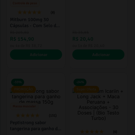
Controle de peso
(8)
Mitburn 100mg 30
Cápsulas - Com Selo de
Autenticidade
R$
205
,
80
R$
35
,
85
R$
154
,
90
R$
20
,
40
ou
4
x de
R$
38
,
72
ou
1
x de
R$
20
,
40
Adicionar
Adicionar
-
33%
-
24%
PROMOÇÃO
Super Oferta
Massa muscular
(131)
Peptistrong sabor
tangerina para ganho de
(6)
massa 150g