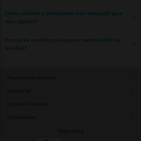
Como escolher o manipulado mais adequado para
seleção de
+
Aumento do apetite
meu objetivo?
manipulados para desempenho físico veganos
, desenvolvidos
sem ingredientes de origem animal
Preciso de receita para comprar manipulados na
+
Biostévi?
Definição muscular
Produtos em destaque
Categorias
Contato e horários
Institucional
Diuréticos
Segurança