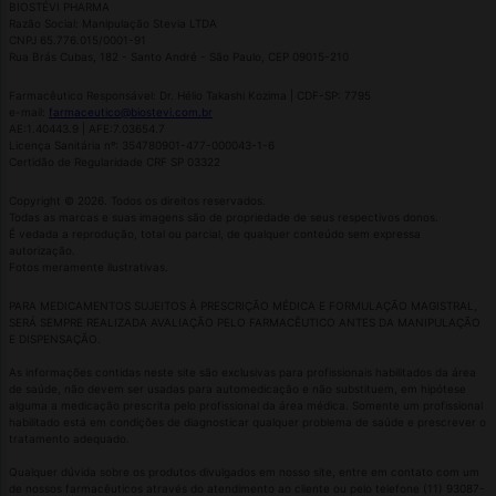
BIOSTÉVI PHARMA
Razão Social: Manipulação Stevia LTDA
Massa muscular
CNPJ 65.776.015/0001-91
Rua Brás Cubas, 182 - Santo André - São Paulo, CEP 09015-210
Farmacêutico Responsável: Dr. Hélio Takashi Kozima | CDF-SP: 7795
e-mail:
farmaceutico@biostevi.com.br
AE:1.40443.9 | AFE:7.03654.7
Licença Sanitária nº: 354780901-477-000043-1-6
Certidão de Regularidade CRF SP 03322
Copyright © 2026. Todos os direitos reservados.
Todas as marcas e suas imagens são de propriedade de seus respectivos donos.
É vedada a reprodução, total ou parcial, de qualquer conteúdo sem expressa
Pós-treino
autorização.
Fotos meramente ilustrativas.
PARA MEDICAMENTOS SUJEITOS À PRESCRIÇÃO MÉDICA E FORMULAÇÃO MAGISTRAL,
SERÁ SEMPRE REALIZADA AVALIAÇÃO PELO FARMACÊUTICO ANTES DA MANIPULAÇÃO
E DISPENSAÇÃO.
As informações contidas neste site são exclusivas para profissionais habilitados da área
de saúde, não devem ser usadas para automedicação e não substituem, em hipótese
alguma a medicação prescrita pelo profissional da área médica. Somente um profissional
habilitado está em condições de diagnosticar qualquer problema de saúde e prescrever o
tratamento adequado.
Pré-treino
Qualquer dúvida sobre os produtos divulgados em nosso site, entre em contato com um
de nossos farmacêuticos através do atendimento ao cliente ou pelo telefone (11) 93087-