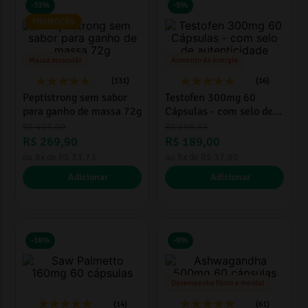
-
33%
-
5%
PROMOÇÃO
Massa muscular
Aumento da energia
(131)
(16)
Peptistrong sem sabor
Testofen 300mg 60
para ganho de massa 72g
Cápsulas - com selo de
autenticidade
R$
403
,
00
R$
198
,
33
R$
269
,
90
R$
189
,
00
ou
8
x de
R$
33
,
73
ou
5
x de
R$
37
,
80
Adicionar
Adicionar
-
16%
-
9%
Desempenho físico e mental
(14)
(61)