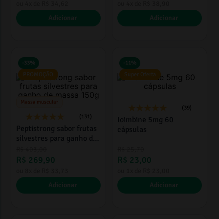
ou
4
x de
R$
34
,
62
ou
4
x de
R$
38
,
90
Adicionar
Adicionar
-
33%
-
11%
PROMOÇÃO
Super Oferta
Massa muscular
(39)
(131)
Ioimbine 5mg 60
Peptistrong sabor frutas
cápsulas
silvestres para ganho de
massa 150g
R$
403
,
00
R$
25
,
70
R$
269
,
90
R$
23
,
00
ou
8
x de
R$
33
,
73
ou
1
x de
R$
23
,
00
Adicionar
Adicionar