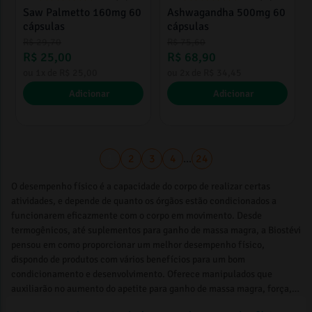
Saw Palmetto 160mg 60
Ashwagandha 500mg 60
cápsulas
cápsulas
R$
29
,
70
R$
75
,
60
R$
25
,
00
R$
68
,
90
ou
1
x de
R$
25
,
00
ou
2
x de
R$
34
,
45
Adicionar
Adicionar
1
2
3
4
...
24
O desempenho físico é a capacidade do corpo de realizar certas
atividades, e depende de quanto os órgãos estão condicionados a
funcionarem eficazmente com o corpo em movimento. Desde
termogênicos, até suplementos para ganho de massa magra, a Biostévi
pensou em como proporcionar um melhor desempenho físico,
dispondo de produtos com vários benefícios para um bom
condicionamento e desenvolvimento. Oferece manipulados que
auxiliarão no aumento do apetite para ganho de massa magra, força,
energia, pré e pós treino além de suplementos importantes para dia a