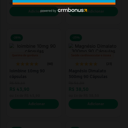
ou
6
x de
R$
34
,
46
ou
1
x de
R$
58
,
00
Adicionar
Adicionar
-
26%
-
25%
Queima de gordura
Saúde cardiovascular e óssea
(60)
(23)
Ioimbine 10mg 90
Magnésio Dimalato
cápsulas
300mg 90 Cápsulas
R$
59
,
10
R$
51
,
30
R$
43
,
90
R$
38
,
50
ou
1
x de
R$
43
,
90
ou
1
x de
R$
38
,
50
Adicionar
Adicionar