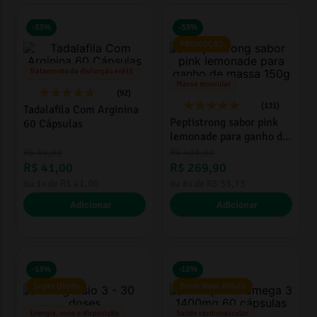
-
33%
-
33%
PROMOÇÃO
Tratamento da disfunção erétil
Massa muscular
(92)
(131)
Tadalafila Com Arginina
Peptistrong sabor pink
60 Cápsulas
lemonade para ganho de
massa 150g
R$
60
,
90
R$
403
,
00
R$
41
,
00
R$
269
,
90
ou
1
x de
R$
41
,
00
ou
8
x de
R$
33
,
73
Adicionar
Adicionar
-
13%
-
12%
Super Oferta
Breve Novo Rótulo
Energia, sono e disposição
Saúde cardiovascular