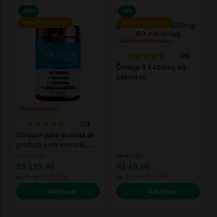
-
26%
-
4%
Breve Novo Rótulo
Breve Novo Rótulo
Saúde cardiovascular
(26)
Ômega 3 1400mg 60
cápsulas
Emagrecimento
(22)
Mitburn para queima de
gordura com morosil,
ioimbina, mitburn e
R$
271
,
64
R$
41
,
85
associações 30 cápsulas
R$
199
,
90
R$
40
,
00
ou
6
x de
R$
33
,
31
ou
1
x de
R$
40
,
00
Adicionar
Adicionar