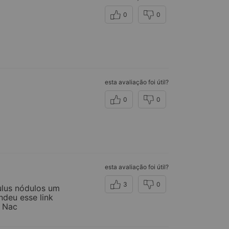
0
0
esta avaliação foi útil?
0
0
esta avaliação foi útil?
3
0
ulus nódulos um
ndeu esse link
o Nac