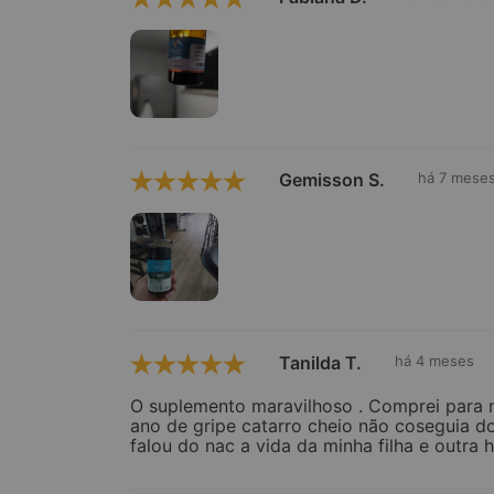
Gemisson S.
há 7 mese
Tanilda T.
há 4 meses
O suplemento maravilhoso . Comprei para 
ano de gripe catarro cheio não coseguia do
falou do nac a vida da minha filha e outra