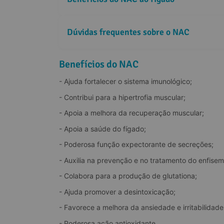
Dúvidas frequentes sobre o NAC
O NAC pode ser útil em casos de ansiedade e irrita
Benefícios do NAC
- Ajuda fortalecer o sistema imunológico;
Como ele pode auxiliar no tratamento e prevenção 
- Contribui para a hipertrofia muscular;
- Apoia a melhora da recuperação muscular;
O NAC realmente ajuda na saúde do fígado?
- Apoia a saúde do fígado;
- Poderosa função expectorante de secreções;
- Auxilia na prevenção e no tratamento do enfisem
- Colabora para a produção de glutationa;
- Ajuda promover a desintoxicação;
- Favorece a melhora da ansiedade e irritabilidade
- Poderosa ação antioxidante.