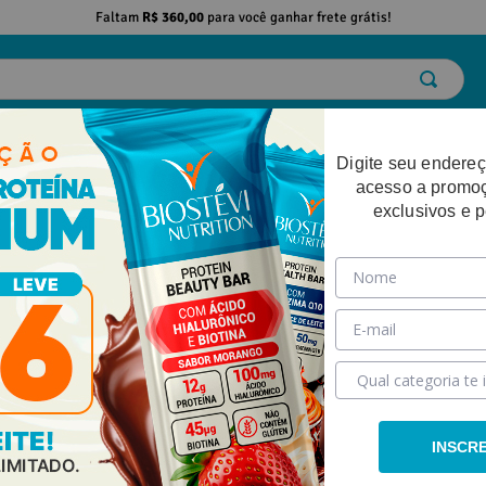
Faltam
R$ 360,00
para você ganhar frete grátis!
ELO
EMAGRECIMENTO
DESEMPENHO FÍSICO
BELEZA
SAÚDE
Digite seu endereç
acesso a promo
exclusivos e 
INSCR