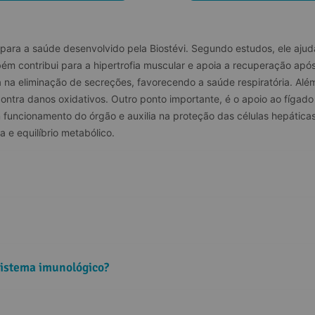
ara a saúde desenvolvido pela Biostévi. Segundo estudos, ele ajuda
m contribui para a hipertrofia muscular e apoia a recuperação após
lia na eliminação de secreções, favorecendo a saúde respiratória. A
ntra danos oxidativos. Outro ponto importante, é o apoio ao fígad
funcionamento do órgão e auxilia na proteção das células hepáticas 
 e equilíbrio metabólico.
sistema imunológico?