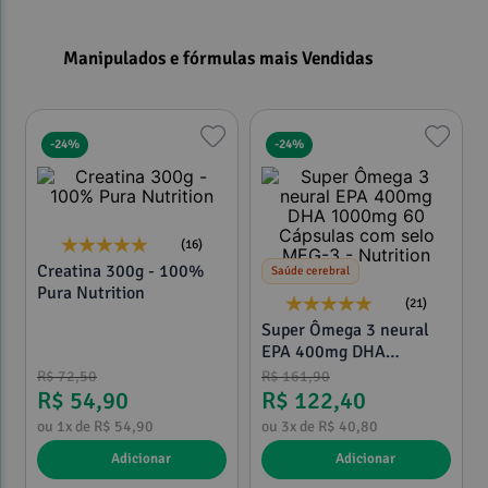
Manipulados e fórmulas mais Vendidas
-
24%
-
24%
(16)
Creatina 300g - 100%
Saúde cerebral
Pura Nutrition
(21)
Super Ômega 3 neural
EPA 400mg DHA
1000mg 60 Cápsulas
R$
72
,
50
R$
161
,
90
com selo MEG-3 -
R$
54
,
90
R$
122
,
40
Nutrition
ou
1
x de
R$
54
,
90
ou
3
x de
R$
40
,
80
Adicionar
Adicionar