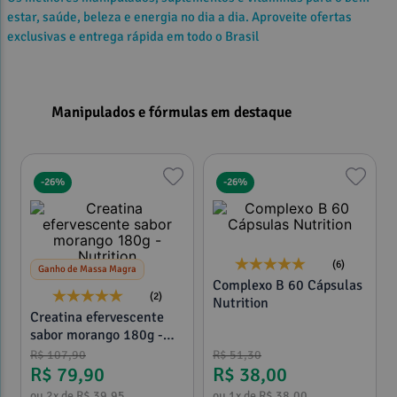
estar, saúde, beleza e energia no dia a dia. Aproveite ofertas
exclusivas e entrega rápida em todo o Brasil
Manipulados e fórmulas em destaque
-
26%
-
26%
(6)
Ganho de Massa Magra
Complexo B 60 Cápsulas
(2)
Nutrition
Creatina efervescente
sabor morango 180g -
Nutrition
R$
107
,
90
R$
51
,
30
R$
79
,
90
R$
38
,
00
ou
2
x de
R$
39
,
95
ou
1
x de
R$
38
,
00