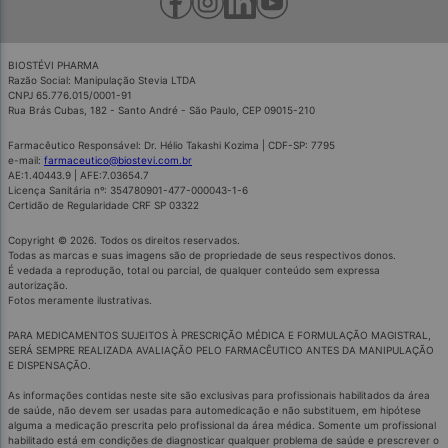
BIOSTÉVI PHARMA
Razão Social: Manipulação Stevia LTDA
CNPJ 65.776.015/0001-91
Rua Brás Cubas, 182 - Santo André - São Paulo, CEP 09015-210
Farmacêutico Responsável: Dr. Hélio Takashi Kozima | CDF-SP: 7795
e-mail:
farmaceutico@biostevi.com.br
AE:1.40443.9 | AFE:7.03654.7
Licença Sanitária nº: 354780901-477-000043-1-6
Certidão de Regularidade CRF SP 03322
Copyright © 2026. Todos os direitos reservados.
Todas as marcas e suas imagens são de propriedade de seus respectivos donos.
É vedada a reprodução, total ou parcial, de qualquer conteúdo sem expressa
autorização.
Fotos meramente ilustrativas.
PARA MEDICAMENTOS SUJEITOS À PRESCRIÇÃO MÉDICA E FORMULAÇÃO MAGISTRAL,
SERÁ SEMPRE REALIZADA AVALIAÇÃO PELO FARMACÊUTICO ANTES DA MANIPULAÇÃO
E DISPENSAÇÃO.
As informações contidas neste site são exclusivas para profissionais habilitados da área
de saúde, não devem ser usadas para automedicação e não substituem, em hipótese
alguma a medicação prescrita pelo profissional da área médica. Somente um profissional
habilitado está em condições de diagnosticar qualquer problema de saúde e prescrever o