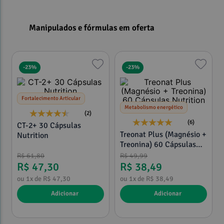
Manipulados e fórmulas em oferta
-
23%
-
23%
Fortalecimento Articular
Metabolismo energético
(2)
(6)
CT-2+ 30 Cápsulas
Treonat Plus (Magnésio +
Nutrition
Treonina) 60 Cápsulas
Nutrition
R$
61
,
80
R$
49
,
99
R$
47
,
30
R$
38
,
49
ou
1
x de
R$
47
,
30
ou
1
x de
R$
38
,
49
Adicionar
Adicionar