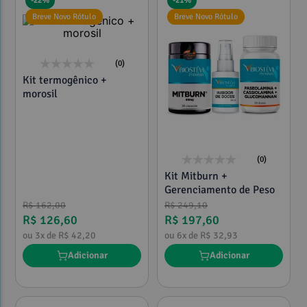
-
22%
-
21%
Breve Novo Rótulo
Breve Novo Rótulo
(0)
Kit termogênico +
morosil
(0)
Kit Mitburn +
Gerenciamento de Peso
R$
162
,
00
R$
249
,
10
R$
126
,
60
R$
197
,
60
ou
3
x de
R$
42
,
20
ou
6
x de
R$
32
,
93
Adicionar
Adicionar