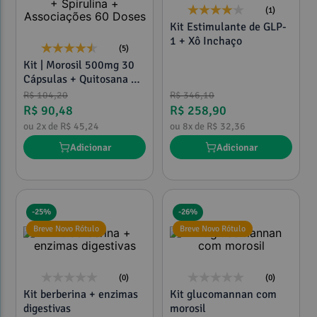
(1)
Kit Estimulante de GLP-
1 + Xô Inchaço
(5)
Kit | Morosil 500mg 30
Cápsulas + Quitosana +
Psyllium + Spirulina +
R$
104
,
20
R$
346
,
10
Associações 60 Doses
R$
90
,
48
R$
258
,
90
ou
2
x de
R$
45
,
24
ou
8
x de
R$
32
,
36
Adicionar
Adicionar
-
25%
-
26%
Breve Novo Rótulo
Breve Novo Rótulo
(0)
(0)
Kit berberina + enzimas
Kit glucomannan com
digestivas
morosil