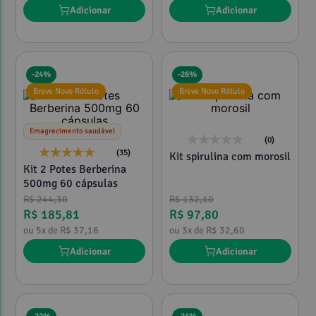
Adicionar
Adicionar
-
24%
-
26%
Breve Novo Rótulo
Breve Novo Rótulo
Emagrecimento saudável
(0)
(35)
Kit spirulina com morosil
Kit 2 Potes Berberina
500mg 60 cápsulas
R$
244
,
30
R$
132
,
10
R$
185
,
81
R$
97
,
80
ou
5
x de
R$
37
,
16
ou
3
x de
R$
32
,
60
Adicionar
Adicionar