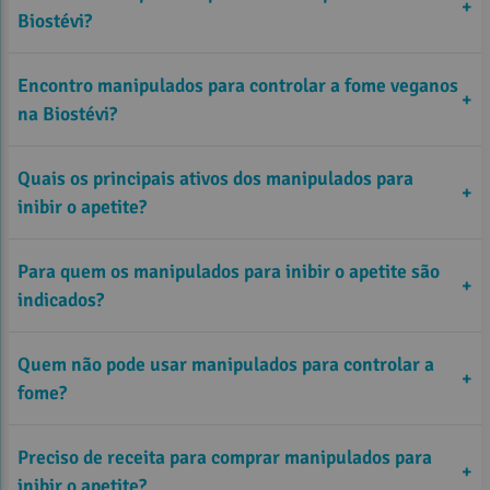
+
mais satisfatórias
Biostévi?
Encontro manipulados para controlar a fome veganos
existem manipulados para inibir o apetite disponíveis em
+
emagrecimento
na Biostévi?
kits prontos
Quais os principais ativos dos manipulados para
+
Ajudam a prolongar a sensação de saciedade durante o
inibir o apetite?
dia;
Contribuem para reduzir a vontade de beliscar entre as
Para quem os manipulados para inibir o apetite são
+
refeições;
indicados?
Podem favorecer o equilíbrio no consumo de calorias;
Quem não pode usar manipulados para controlar a
+
Auxiliam em uma rotina alimentar mais controlada e
fome?
consistente;
para quem
busca apoio extra no processo de emagrecimento ou para
Apoiam no processo de emagrecimento quando aliados a
Preciso de receita para comprar manipulados para
+
Fibras como psyllium: ajudam aumentar o volume no
reduzir a ingestão calórica no dia a dia
hábitos saudáveis.
inibir o apetite?