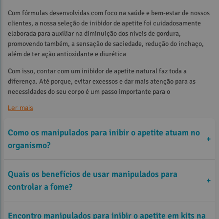
Com fórmulas desenvolvidas com foco na saúde e bem-estar de nossos
clientes, a nossa seleção de inibidor de apetite foi cuidadosamente
elaborada para auxiliar na diminuição dos níveis de gordura,
promovendo também, a sensação de saciedade, redução do inchaço,
além de ter ação antioxidante e diurética
Com isso, contar com um inibidor de apetite natural faz toda a
diferença. Até porque, evitar excessos e dar mais atenção para as
necessidades do seu corpo é um passo importante para o
emagrecimento saudável.
Ler mais
Emagrecer não deve ser uma tarefa penosa e desgastante! Conte com
os melhores produtos Biostévi e começe a emagrecer e cuidar ainda
Como os manipulados para inibir o apetite atuam no
+
mais da sua saúde. Priorize você em primeiro lugar!
organismo?
Quais os benefícios de usar manipulados para
+
controlar a fome?
metabolismo
tornando as refeições
Encontro manipulados para inibir o apetite em kits na