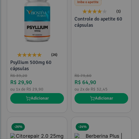
Inibe o apetite
(1)
Controle do apetite 60
cápsulas
(26)
Psyllium 500mg 60
cápsulas
R$
39
,
20
R$
79
,
60
R$
29
,
90
R$
64
,
90
ou
1
x de
R$
29
,
90
ou
2
x de
R$
32
,
45
Adicionar
Adicionar
-
26%
-
24%