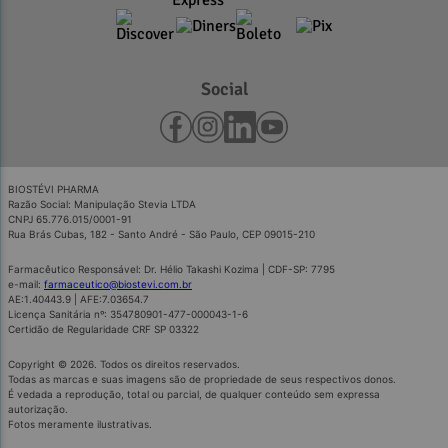
Social
BIOSTÉVI PHARMA
Razão Social: Manipulação Stevia LTDA
CNPJ 65.776.015/0001-91
Rua Brás Cubas, 182 - Santo André - São Paulo, CEP 09015-210
Farmacêutico Responsável: Dr. Hélio Takashi Kozima | CDF-SP: 7795
e-mail:
farmaceutico@biostevi.com.br
AE:1.40443.9 | AFE:7.03654.7
Licença Sanitária nº: 354780901-477-000043-1-6
Certidão de Regularidade CRF SP 03322
Copyright © 2026. Todos os direitos reservados.
Todas as marcas e suas imagens são de propriedade de seus respectivos donos.
É vedada a reprodução, total ou parcial, de qualquer conteúdo sem expressa
autorização.
Fotos meramente ilustrativas.