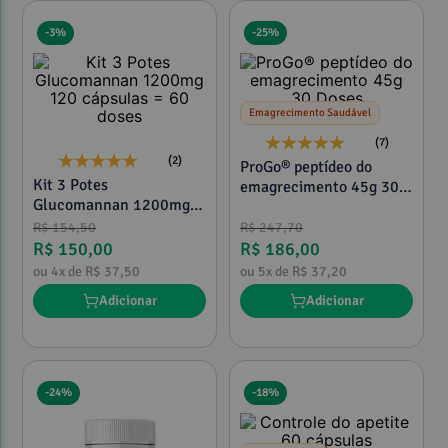
-
3%
-
25%
Emagrecimento Saudável
(7)
(2)
ProGo® peptídeo do
Kit 3 Potes
emagrecimento 45g 30
Glucomannan 1200mg
Doses
120 cápsulas = 60 doses
R$
154
,
50
R$
247
,
70
R$
150
,
00
R$
186
,
00
ou
4
x de
R$
37
,
50
ou
5
x de
R$
37
,
20
Adicionar
Adicionar
-
24%
-
18%