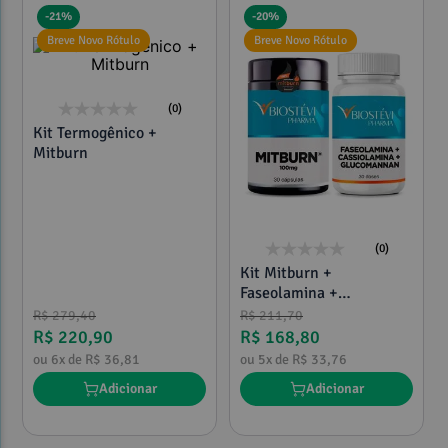
-
21%
-
20%
Breve Novo Rótulo
Breve Novo Rótulo
(0)
Kit Termogênico +
Mitburn
(0)
Kit Mitburn +
Faseolamina +
Cassiolamina +
R$
279
,
40
R$
211
,
70
Glucomannan - Bioblock
R$
220
,
90
R$
168
,
80
ou
6
x de
R$
36
,
81
ou
5
x de
R$
33
,
76
Adicionar
Adicionar