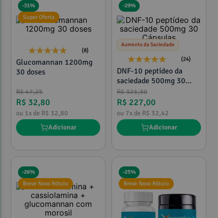
-
31%
-
29%
Super Oferta
Aumento da Saciedade
(8)
(24)
Glucomannan 1200mg
DNF-10 peptídeo da
30 doses
saciedade 500mg 30
Cápsulas
R$
47
,
25
R$
321
,
30
R$
32
,
80
R$
227
,
00
ou
1
x de
R$
32
,
80
ou
7
x de
R$
32
,
42
Adicionar
Adicionar
-
26%
-
25%
Breve Novo Rótulo
Breve Novo Rótulo