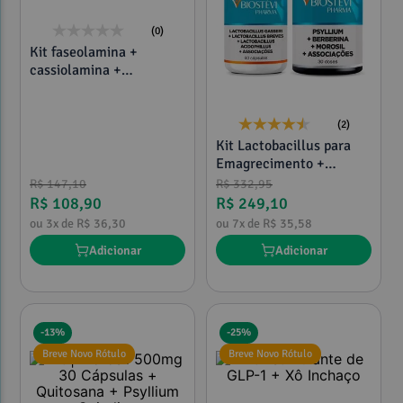
(0)
Kit faseolamina +
cassiolamina +
glucomannan com
morosil
(2)
Kit Lactobacillus para
Emagrecimento +
Estimulante de GLP-1
R$
147
,
10
R$
332
,
95
R$
108
,
90
R$
249
,
10
ou
3
x de
R$
36
,
30
ou
7
x de
R$
35
,
58
Adicionar
Adicionar
-
13%
-
25%
Breve Novo Rótulo
Breve Novo Rótulo