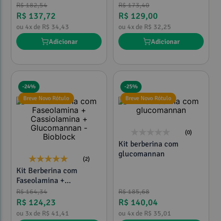
R$
182
,
54
R$
173
,
40
R$
137
,
72
R$
129
,
00
ou
4
x de
R$
34
,
43
ou
4
x de
R$
32
,
25
Adicionar
Adicionar
-
24%
-
25%
Breve Novo Rótulo
Breve Novo Rótulo
(0)
Kit berberina com
glucomannan
(2)
Kit Berberina com
Faseolamina +
Cassiolamina +
R$
164
,
34
R$
185
,
68
Glucomannan - Bioblock
R$
124
,
23
R$
140
,
04
ou
3
x de
R$
41
,
41
ou
4
x de
R$
35
,
01