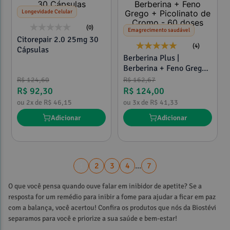
Longevidade Celular
(0)
Emagrecimento saudável
Citorepair 2.0 25mg 30
(4)
Cápsulas
Berberina Plus |
Berberina + Feno Grego
+ Picolinato de Cromo -
R$
124
,
60
R$
162
,
67
60 doses
R$
92
,
30
R$
124
,
00
ou
2
x de
R$
46
,
15
ou
3
x de
R$
41
,
33
Adicionar
Adicionar
1
2
3
4
...
7
O que você pensa quando ouve falar em inibidor de apetite? Se a
resposta for um remédio para inibir a fome para ajudar a ficar em paz
com a balança, você acertou! Confira os produtos que nós da Biostévi
separamos para você e priorize a sua saúde e bem-estar!