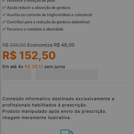
✅ 
Favorece a redução de peso
✅ 
Ajuda reduzir a absorção de gordura
✅ 
Auxilia no controle de triglicerídeos e colesterol
✅ 
Contribui para a redução da gordura abdominal
✅ 
Favorece o combate a obesidade
R$
200
,
50
Economize
R$
48
,
00
R$
152
,
50
Em até
4
x
R$
38
,
12
sem juros
Conteúdo informativo destinado exclusivamente a
profissionais habilitados à prescrição.
Produto manipulado após envio da prescrição.
Imagem meramente ilustrativa.