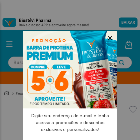
Biostévi Pharma
BAIXAR
Baixe o nosso APP e aproveite agora mesmo!
Buscar
Envie sua Receita
TERMOS MAIS BUSCADOS
TERMOS MAIS BUSCADOS
1
º
1
º
magnesio
magnesio
Emagrecimento
2
º
2
º
omega 3
omega 3
3
º
3
º
tadalafila
tadalafila
Digite seu endereço de e-mail e tenha
4
º
4
º
vitamina d
vitamina d
acesso a promoções e descontos
exclusivos e personalizados!
5
º
5
º
minoxidil
minoxidil