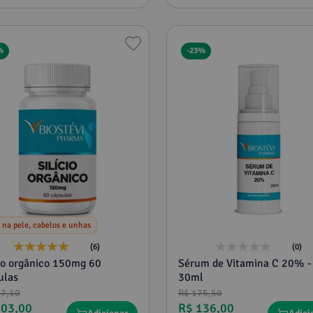
%
-
23%
 na pele, cabelos e unhas
(6)
(0)
cio orgânico 150mg 60
Sérum de Vitamina C 20% -
ulas
30ml
37
,
10
R$
175
,
50
103
,
00
R$
136
,
00