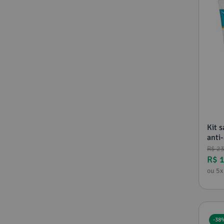
Kit 
anti-
R$
2
R$
ou
5
x
-
38