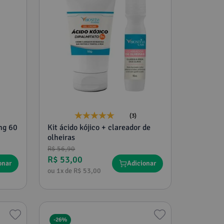
(3)
mg 60
Kit ácido kójico + clareador de
olheiras
R$
56
,
90
R$
53
,
00
onar
Adicionar
ou
1
x de
R$
53
,
00
-
26%