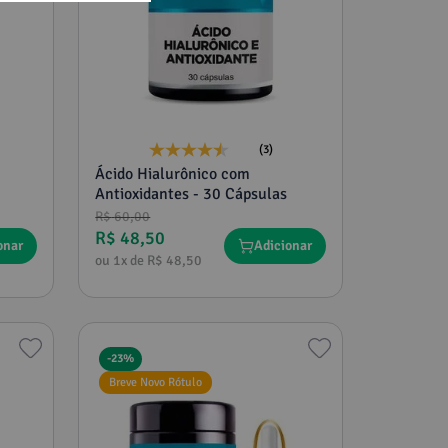
(3)
Ácido Hialurônico com
Antioxidantes - 30 Cápsulas
R$
60
,
00
R$
48
,
50
onar
Adicionar
ou
1
x de
R$
48
,
50
-
23%
Breve Novo Rótulo