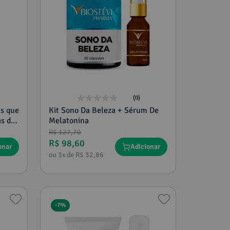
(0)
Kit Sono Da Beleza + Sérum De
Melatonina
R$
127
,
70
R$
98
,
60
onar
Adicionar
ou
3
x de
R$
32
,
86
-
7%