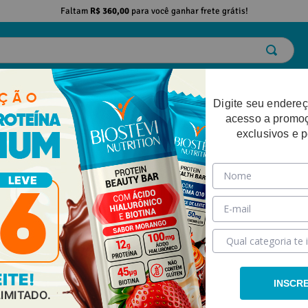
Faltam
R$ 360,00
para você ganhar frete grátis!
ELO
EMAGRECIMENTO
DESEMPENHO FÍSICO
BELEZA
SAÚDE
Digite seu endereç
acesso a promo
exclusivos e 
ra e Rugas
%
-
59%
INSCR