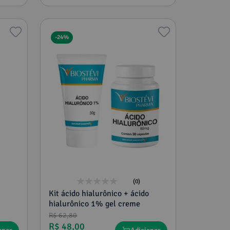
-
24%
(0)
Kit ácido hialurônico + ácido
hialurônico 1% gel creme
R$
62
,
80
R$
48
,
00