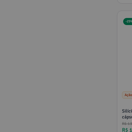
-
25
Ação
Silí
cáps
R$
1
R$