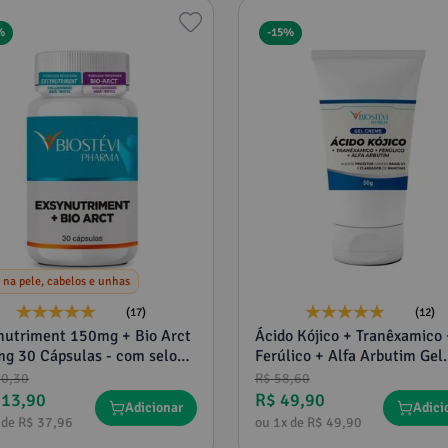
%
-
15%
 na pele, cabelos e unhas
(17)
(12)
nutriment 150mg + Bio Arct
Ácido Kójico + Tranêxamico 
g 30 Cápsulas - com selo
Ferúlico + Alfa Arbutim Gel
utenticidade
Creme 50g
40
,
30
R$
58
,
60
113
,
90
R$
49
,
90
Adicionar
Adici
 de
R$
37
,
96
ou
1
x de
R$
49
,
90