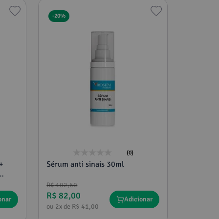
-
20%
(0)
+
Sérum anti sinais 30ml
R$
102
,
60
R$
82
,
00
onar
Adicionar
ou
2
x de
R$
41
,
00