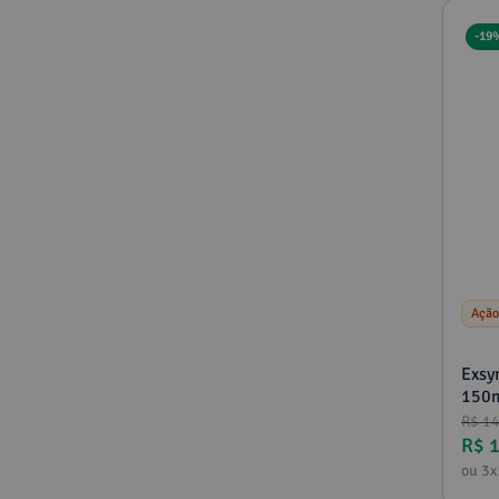
-
19
Ação
Exsy
150m
de a
R$
1
R$
ou
3
x