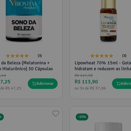
(3)
(3)
 da Beleza (Melatonina +
Lipowheat 70% 15ml - Gotas que
o Hialurônico) 30 Cápsulas
hidratam e reduzem as linhas de
expressão da pele
8
,
40
R$
147
,
90
47
,
25
R$
113
,
90
Adicionar
Adici
 de
R$
47
,
25
ou
3
x de
R$
37
,
96
%
-
15%