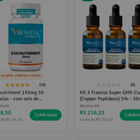
 na pele, cabelos e unhas
(10)
(0)
nutriment 150mg 30
Kit 3 Frascos Super GHK-Cu
ulas - com selo de
(Copper Peptideos) 5% - 30
nticidade
10
,
00
R$
291
,
90
68
,
50
R$
216
,
22
Adicionar
Adici
 de
R$
34
,
25
ou
6
x de
R$
36
,
03