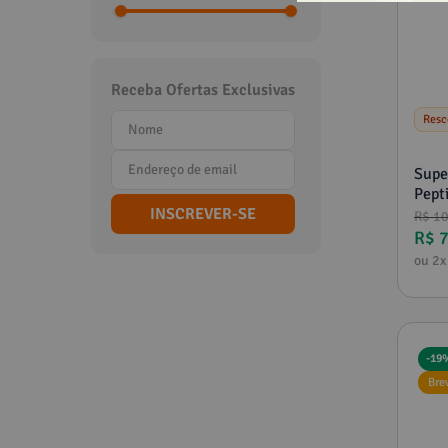
10
º
vitamina
Receba Ofertas Exclusivas
Resc
Supe
Pept
INSCREVER-SE
R$
1
R$
ou
2
x
-
19
Bre