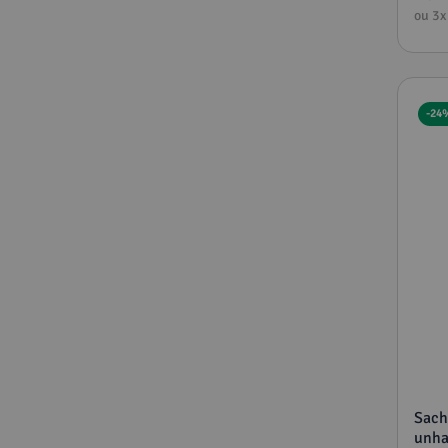
ou
3
x
-
24
Sach
unha