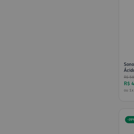
Sono
Ácid
R$
5
R$
ou
1
x
-
26