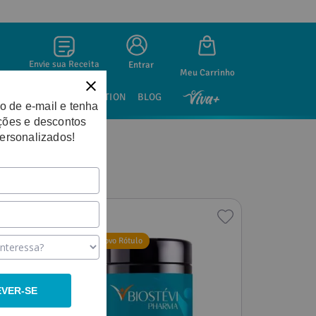
Envie sua Receita
Entrar
SAÚDE SEXUAL
NUTRITION
BLOG
o de e-mail e tenha
ções e descontos
personalizados!
-
19%
Breve Novo Rótulo
EVER-SE