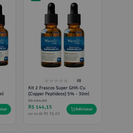
(0)
Kit 2 Frascos Super GHK-Cu
ml
(Copper Peptideos) 5% - 30ml
R$
194
,
60
R$
144
,
15
onar
Adicionar
ou
4
x de
R$
36
,
03