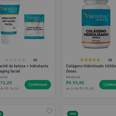
(0)
(9)
sachê da beleza + hidratante
Colágeno Hidrolisado 1000
aging facial
Doses
31
,
15
R$
66
,
15
171
,
20
R$
55
,
90
Adicionar
Adici
 de
R$
34
,
24
ou
1
x de
R$
55
,
90
%
-
26%