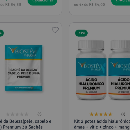
Adicionar
Adici
 de
R$
34
,
33
ou
4
x de
R$
34
,
00
%
-
31%
(0)
(2)
ê da Beleza(pele, cabelo e
Kit 2 potes ácido hialurônic
) Premium 30 Sachês
dmae + vit c + zinco + manganês