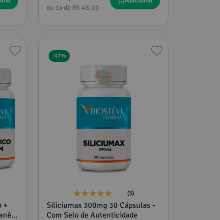
onar
Adicionar
ou
1
x de
R$
48
,
00
-
17%
(5)
o +
Siliciumax 300mg 30 Cápsulas -
Com Selo de Autenticidade