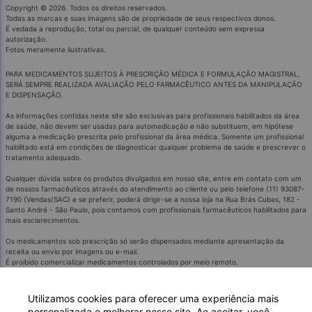
Copyright © 2026. Todos os direitos reservados.
Todas as marcas e suas imagens são de propriedade de seus respectivos donos.
É vedada a reprodução, total ou parcial, de qualquer conteúdo sem expressa
autorização.
Fotos meramente ilustrativas.
PARA MEDICAMENTOS SUJEITOS À PRESCRIÇÃO MÉDICA E FORMULAÇÃO MAGISTRAL,
SERÁ SEMPRE REALIZADA AVALIAÇÃO PELO FARMACÊUTICO ANTES DA MANIPULAÇÃO
E DISPENSAÇÃO.
As informações contidas neste site são exclusivas para profissionais habilitados da área
de saúde, não devem ser usadas para automedicação e não substituem, em hipótese
alguma a medicação prescrita pelo profissional da área médica. Somente um profissional
habilitado está em condições de diagnosticar qualquer problema de saúde e prescrever o
tratamento adequado.
Qualquer dúvida sobre os produtos divulgados em nosso site, entre em contato com um
de nossos farmacêuticos através do atendimento ao cliente ou pelo telefone (11) 93087-
7190 (Vendas/SAC) e se preferir, poderá dirigir-se a nossa loja na Rua Brás Cubas, 182 -
Santo André - São Paulo, pois contamos com profissionais farmacêuticos habilitados para
mais esclarecimentos.
Os medicamentos sob prescrição só serão dispensados mediante apresentação da
receita ou envio por imagens ou e-mail.
É proibido comercializar medicamentos controlados por meio remoto.
Medicamentos podem causar efeitos indesejados.
Evite a automedicação: informe-se com o médico ou farmacêutico.
'SE PERSISTIREM OS SINTOMAS, O MÉDICO OU FARMACÊCUTICO DEVERÁ SER
Utilizamos cookies para oferecer uma experiência mais
CONSULTADO'.
personalizada e melhorar nosso site. Ao aceitar, você