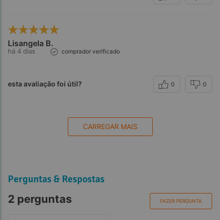
Lisangela B.
há 4 dias
comprador verificado
Observações:
esta avaliação foi útil?
0
0
CARREGAR MAIS
Perguntas & Respostas
Referências:
2 perguntas
FAZER PERGUNTA