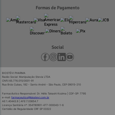
Formas de Pagamento
Social
BIOSTÉVI PHARMA
Razão Social: Manipulação Stevia LTDA
CNPJ 65.776.015/0001-91
Rua Brás Cubas, 182 - Santo André - São Paulo, CEP 09015-210
Farmacêutico Responsável: Dr. Hélio Takashi Kozima | CDF-SP: 7795
e-mail:
farmaceutico@biostevi.com.br
AE:1.40443.9 | AFE:7.03654.7
Licença Sanitária nº: 354780901-477-000043-1-6
Certidão de Regularidade CRF SP 03322