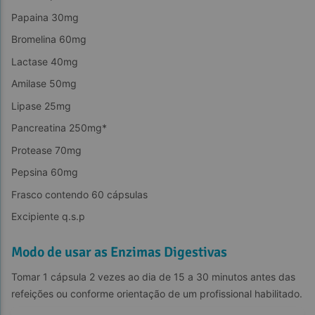
Enzimas digestivas emagrece em quanto tempo?
Papaina 30mg
Colabora para  funcionamento do sistema digestivo
Benefícios da Lactase
Bromelina 60mg
Lactase 40mg
Ajuda no conforto digestivo
Amilase 50mg
Lipase 25mg
Por quanto tempo posso tomar enzimas digestivas?
Pancreatina 250mg*
Benefícios da Amilase
Protease 70mg
Qual é a importância das enzimas digestivas?
Pepsina 60mg
Frasco contendo 60 cápsulas
Excipiente q.s.p
Benefícios da Lipase
Modo de usar as Enzimas Digestivas
Tomar 1 cápsula 2 vezes ao dia de 15 a 30 minutos antes das 
refeições ou conforme orientação de um profissional habilitado.