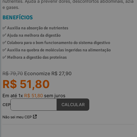
nutrientes. Ajuda a prevenir dores, desconfortos abdominais, azia
e gases.
BENEFÍCIOS
✅ 
Auxilia na absorção de nutrientes
✅ 
Ajuda na melhora da digestão
✅ 
Colabora para o bom funcionamento do sistema digestivo
✅ 
Auxilia na quebra de moléculas ingeridas na alimentação
✅ 
Melhora a digestão das proteínas
R$
79
,
70
Economize
R$
27
,
90
R$
51
,
80
Em até
1
x
R$
51
,
80
sem juros
CEP
Não sei meu CEP