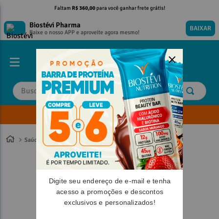
Faltam
R$ 360,00
para você ganhar frete grátis!
Biostévi Pharma
BAIXAR
Baixe o nosso APP e aproveite agora mesmo!
Buscar
Envie sua Receita
TERMOS MAIS BUSCADOS
TERMOS MAIS BUSCADOS
1
º
1
º
magnesio
magnesio
Saúde
2
º
2
º
omega 3
omega 3
3
º
3
º
tadalafila
tadalafila
Digite seu endereço de e-mail e tenha
4
º
4
º
minoxidil
minoxidil
acesso a promoções e descontos
5
º
5
º
vitamina d
vitamina d
exclusivos e personalizados!
6
º
6
º
colageno
colageno