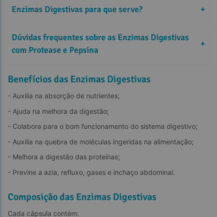
Enzimas Digestivas para que serve?
+
Dúvidas frequentes sobre as Enzimas Digestivas 
+
com Protease e Pepsina
Benefícios da Pepsina
Como tomar Enzimas Digestivas com Protease e Pepsina Biostévi?
Benefícios das Enzimas Digestivas
Auxilia na digestão de proteínas
- Auxilia na absorção de nutrientes;
- Ajuda na melhora da digestão;
- Colabora para o bom funcionamento do sistema digestivo;
Quais são os efeitos colaterais das Enzimas Digestivas com 
Benefícios da Papaina
Favorece a digestão de gorduras
Protease e Pepsina?
- Auxilia na quebra de moléculas ingeridas na alimentação;
- Melhora a digestão das proteínas;
- Previne a azia, refluxo, gases e inchaço abdominal.
Benefícios da Bromelia
Contribui para a absorção de nutrientes
Composição das Enzimas Digestivas
Cada cápsula contém: