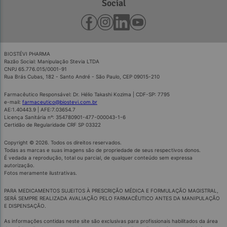
Social
BIOSTÉVI PHARMA
Razão Social: Manipulação Stevia LTDA
CNPJ 65.776.015/0001-91
Rua Brás Cubas, 182 - Santo André - São Paulo, CEP 09015-210
Farmacêutico Responsável: Dr. Hélio Takashi Kozima | CDF-SP: 7795
e-mail:
farmaceutico@biostevi.com.br
AE:1.40443.9 | AFE:7.03654.7
Licença Sanitária nº: 354780901-477-000043-1-6
Certidão de Regularidade CRF SP 03322
Copyright © 2026. Todos os direitos reservados.
Todas as marcas e suas imagens são de propriedade de seus respectivos donos.
É vedada a reprodução, total ou parcial, de qualquer conteúdo sem expressa
autorização.
Fotos meramente ilustrativas.
PARA MEDICAMENTOS SUJEITOS À PRESCRIÇÃO MÉDICA E FORMULAÇÃO MAGISTRAL,
SERÁ SEMPRE REALIZADA AVALIAÇÃO PELO FARMACÊUTICO ANTES DA MANIPULAÇÃO
E DISPENSAÇÃO.
As informações contidas neste site são exclusivas para profissionais habilitados da área