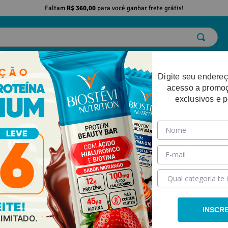
Faltam
R$ 360,00
para você ganhar frete grátis!
ELO
EMAGRECIMENTO
DESEMPENHO FÍSICO
BELEZA
SAÚDE
Digite seu endereç
acesso a promo
exclusivos e 
INSCR