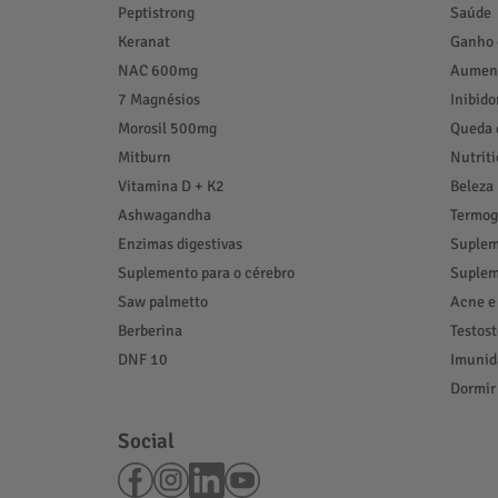
Peptistrong
Saúde
Keranat
Ganho 
NAC 600mg
Aument
7 Magnésios
Inibido
Morosil 500mg
Queda 
Mitburn
Nutrit
Vitamina D + K2
Beleza
Ashwagandha
Termog
Enzimas digestivas
Suplem
Suplemento para o cérebro
Suplem
Saw palmetto
Acne e
Berberina
Testos
DNF 10
Imunid
Dormir
Social