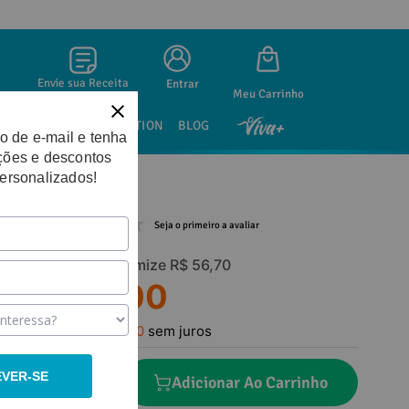
Envie sua Receita
Entrar
SAÚDE SEXUAL
NUTRITION
BLOG
o de e-mail e tenha
ções e descontos
personalizados!
Seja o primeiro a avaliar
R$
151
,
70
Economize
R$
56
,
70
R$
95
,
00
Em até
2
x
R$
47
,
50
sem juros
EVER-SE
－
＋
Adicionar Ao Carrinho