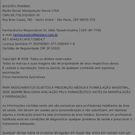
BIOSTÉVI PHARMA
Razão Social: Manipulação Stevia LTDA
CNPJ 65.776.015/0001-91
Rua Brás Cubas, 182 - Santo André - São Paulo, CEP 09015-210
Farmacêutico Responsável: Dr. Hélio Takashi Kozima | CDF-SP: 7795
e-mail:
farmaceutico@biostevi.com.br
AE:1.40443.9 | AFE:7.03654.7
Licença Sanitária nº: 354780901-477-000043-1-6
Certidão de Regularidade CRF SP 03322
Copyright © 2026. Todos os direitos reservados.
Todas as marcas e suas imagens são de propriedade de seus respectivos donos.
É vedada a reprodução, total ou parcial, de qualquer conteúdo sem expressa
autorização.
Fotos meramente ilustrativas.
PARA MEDICAMENTOS SUJEITOS À PRESCRIÇÃO MÉDICA E FORMULAÇÃO MAGISTRAL,
SERÁ SEMPRE REALIZADA AVALIAÇÃO PELO FARMACÊUTICO ANTES DA MANIPULAÇÃO
E DISPENSAÇÃO.
As informações contidas neste site são exclusivas para profissionais habilitados da área
de saúde, não devem ser usadas para automedicação e não substituem, em hipótese
alguma a medicação prescrita pelo profissional da área médica. Somente um profissional
habilitado está em condições de diagnosticar qualquer problema de saúde e prescrever o
tratamento adequado.
Qualquer dúvida sobre os produtos divulgados em nosso site, entre em contato com um