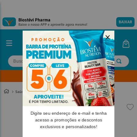
Biostévi Pharma
BAIXAR
Baixe o nosso APP e aproveite agora mesmo!
Buscar
Envie sua Receita
TERMOS MAIS BUSCADOS
TERMOS MAIS BUSCADOS
1
º
1
º
magnesio
magnesio
Saúde
2
º
2
º
omega 3
omega 3
3
º
3
º
tadalafila
tadalafila
Digite seu endereço de e-mail e tenha
4
º
4
º
vitamina d
vitamina d
acesso a promoções e descontos
exclusivos e personalizados!
5
º
5
º
minoxidil
minoxidil