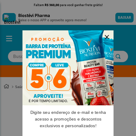
Faltam
R$ 360,00
para você ganhar frete grátis!
Biostévi Pharma
BAIXAR
Baixe o nosso APP e aproveite agora mesmo!
Buscar
Envie sua Receita
TERMOS MAIS BUSCADOS
TERMOS MAIS BUSCADOS
1
º
1
º
magnesio
magnesio
Saúde
2
º
2
º
omega 3
omega 3
3
º
3
º
tadalafila
tadalafila
Digite seu endereço de e-mail e tenha
4
º
4
º
minoxidil
minoxidil
acesso a promoções e descontos
5
º
5
º
vitamina d
vitamina d
exclusivos e personalizados!
6
º
6
º
colageno
colageno