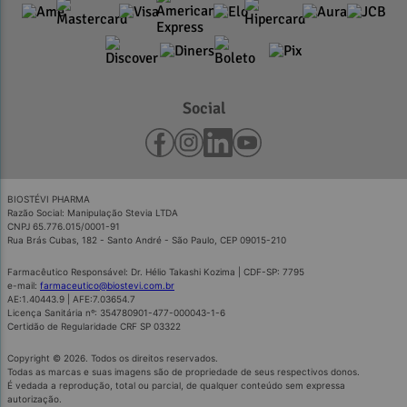
Social
BIOSTÉVI PHARMA
Razão Social: Manipulação Stevia LTDA
CNPJ 65.776.015/0001-91
Rua Brás Cubas, 182 - Santo André - São Paulo, CEP 09015-210
Farmacêutico Responsável: Dr. Hélio Takashi Kozima | CDF-SP: 7795
e-mail:
farmaceutico@biostevi.com.br
AE:1.40443.9 | AFE:7.03654.7
Licença Sanitária nº: 354780901-477-000043-1-6
Certidão de Regularidade CRF SP 03322
Copyright © 2026. Todos os direitos reservados.
Todas as marcas e suas imagens são de propriedade de seus respectivos donos.
É vedada a reprodução, total ou parcial, de qualquer conteúdo sem expressa
autorização.