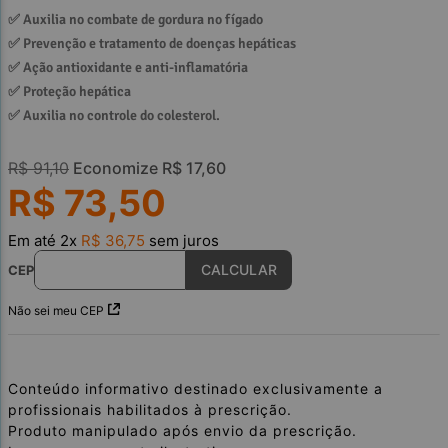
✅ 
Auxilia no combate de gordura no fígado
✅ 
Prevenção e tratamento de doenças hepáticas
✅ 
Ação antioxidante e anti-inflamatória
✅ 
Proteção hepática
✅ 
Auxilia no controle do colesterol.
R$
91
,
10
Economize
R$
17
,
60
R$
73
,
50
Em até
2
x
R$
36
,
75
sem juros
CEP
Não sei meu CEP
Conteúdo informativo destinado exclusivamente a
profissionais habilitados à prescrição.
Produto manipulado após envio da prescrição.