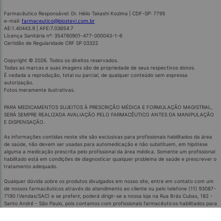
Farmacêutico Responsável: Dr. Hélio Takashi Kozima | CDF-SP: 7795
e-mail:
farmaceutico@biostevi.com.br
AE:1.40443.9 | AFE:7.03654.7
Licença Sanitária nº: 354780901-477-000043-1-6
Certidão de Regularidade CRF SP 03322
Copyright © 2026. Todos os direitos reservados.
Todas as marcas e suas imagens são de propriedade de seus respectivos donos.
É vedada a reprodução, total ou parcial, de qualquer conteúdo sem expressa
autorização.
Fotos meramente ilustrativas.
PARA MEDICAMENTOS SUJEITOS À PRESCRIÇÃO MÉDICA E FORMULAÇÃO MAGISTRAL,
SERÁ SEMPRE REALIZADA AVALIAÇÃO PELO FARMACÊUTICO ANTES DA MANIPULAÇÃO
E DISPENSAÇÃO.
As informações contidas neste site são exclusivas para profissionais habilitados da área
de saúde, não devem ser usadas para automedicação e não substituem, em hipótese
alguma a medicação prescrita pelo profissional da área médica. Somente um profissional
habilitado está em condições de diagnosticar qualquer problema de saúde e prescrever o
tratamento adequado.
Qualquer dúvida sobre os produtos divulgados em nosso site, entre em contato com um
de nossos farmacêuticos através do atendimento ao cliente ou pelo telefone (11) 93087-
7190 (Vendas/SAC) e se preferir, poderá dirigir-se a nossa loja na Rua Brás Cubas, 182 -
Santo André - São Paulo, pois contamos com profissionais farmacêuticos habilitados para
mais esclarecimentos.