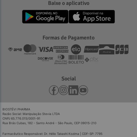
Baixe o aplicativo
Formas de Pagamento
Social
BIOSTÉVI PHARMA
Razão Social: Manipulação Stevia LTDA
CNPJ 65.776.015/0001-91
Rua Brás Cubas, 182 - Santo André - São Paulo, CEP 09015-210
Farmacêutico Responsável: Dr. Hélio Takashi Kozima | CDF-SP: 7795