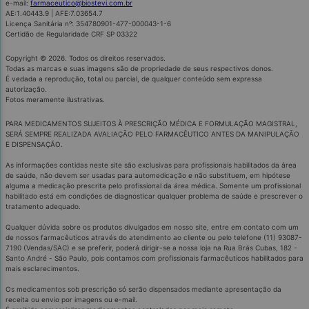
e-mail:
farmaceutico@biostevi.com.br
AE:1.40443.9 | AFE:7.03654.7
Licença Sanitária nº: 354780901-477-000043-1-6
Certidão de Regularidade CRF SP 03322
Copyright © 2026. Todos os direitos reservados.
Todas as marcas e suas imagens são de propriedade de seus respectivos donos.
É vedada a reprodução, total ou parcial, de qualquer conteúdo sem expressa
autorização.
Fotos meramente ilustrativas.
PARA MEDICAMENTOS SUJEITOS À PRESCRIÇÃO MÉDICA E FORMULAÇÃO MAGISTRAL,
SERÁ SEMPRE REALIZADA AVALIAÇÃO PELO FARMACÊUTICO ANTES DA MANIPULAÇÃO
E DISPENSAÇÃO.
As informações contidas neste site são exclusivas para profissionais habilitados da área
de saúde, não devem ser usadas para automedicação e não substituem, em hipótese
alguma a medicação prescrita pelo profissional da área médica. Somente um profissional
habilitado está em condições de diagnosticar qualquer problema de saúde e prescrever o
tratamento adequado.
Qualquer dúvida sobre os produtos divulgados em nosso site, entre em contato com um
de nossos farmacêuticos através do atendimento ao cliente ou pelo telefone (11) 93087-
7190 (Vendas/SAC) e se preferir, poderá dirigir-se a nossa loja na Rua Brás Cubas, 182 -
Santo André - São Paulo, pois contamos com profissionais farmacêuticos habilitados para
mais esclarecimentos.
Os medicamentos sob prescrição só serão dispensados mediante apresentação da
receita ou envio por imagens ou e-mail.