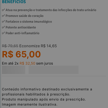
BENEFÍCIOS
✅ 
Atua na prevenção e tratamento das infecções do trato urinário
✅ 
Promove saúde do coração
✅ 
Fortalece o sistema imunológico 
✅ 
Potente antioxidante
✅ 
Poder anti-inflamatório
R$
79
,
65
Economize
R$
14
,
65
R$
65
,
00
Em até
2
x
R$
32
,
50
sem juros
Conteúdo informativo destinado exclusivamente a
profissionais habilitados à prescrição.
Produto manipulado após envio da prescrição.
Imagem meramente ilustrativa.