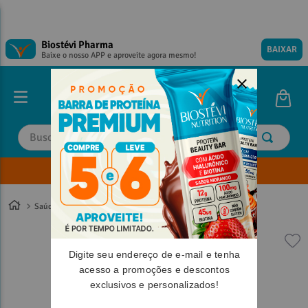
Biostévi Pharma
BAIXAR
Baixe o nosso APP e aproveite agora mesmo!
Buscar
Envie sua Receita
TERMOS MAIS BUSCADOS
TERMOS MAIS BUSCADOS
1
º
1
º
magnesio
magnesio
Saúde
2
º
2
º
omega 3
omega 3
3
º
3
º
tadalafila
tadalafila
Digite seu endereço de e-mail e tenha
4
º
4
º
vitamina d
vitamina d
acesso a promoções e descontos
exclusivos e personalizados!
5
º
5
º
minoxidil
minoxidil