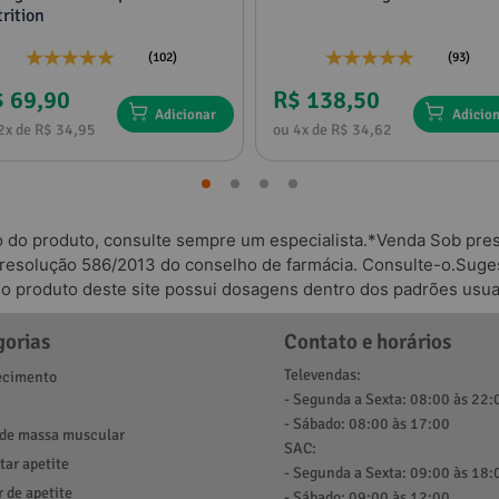
rition
(102)
(93)
 69,90
R$ 138,50
Adicionar
Adicio
2x de R$ 34,95
ou 4x de R$ 34,62
o do produto, consulte sempre um especialista.*Venda Sob presc
 resolução 586/2013 do conselho de farmácia. Consulte-o.Suges
odo produto deste site possui dosagens dentro dos padrões usua
gorias
Contato e horários
Televendas:
cimento
- Segunda a Sexta: 08:00 às 22:
- Sábado: 08:00 às 17:00
de massa muscular
SAC:
ar apetite
- Segunda a Sexta: 09:00 às 18:
r de apetite
- Sábado: 09:00 às 12:00