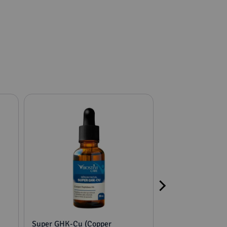
Super GHK-Cu (Copper
2 potes mucuna,