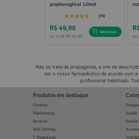
propilenoglicol 120ml
nut
(19)
(70)
R$ 49,90
R$
Adicionar
Adicionar
0
ou 1x de R$ 49,90
ou 
Não se trata de propaganda, e sim de descriçã
ser o nosso farmacêutico de acordo com a
profissional habilitado. T
Produtos em destaque
Cate
Cindura
Emagre
Peptistrong
Saúde
Keranat
Ganho 
NAC 600mg
Aument
7 Magnésios
Inibido