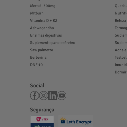
Morosil 500mg
Queda 
Mitburn
Nutrit
Vitamina D + K2
Beleza
Ashwagandha
Termog
Enzimas digestivas
Suplem
Suplemento para o cérebro
Suplem
Saw palmetto
Acne e
Berberina
Testos
DNF 10
Imunid
Dormir
Social
Segurança