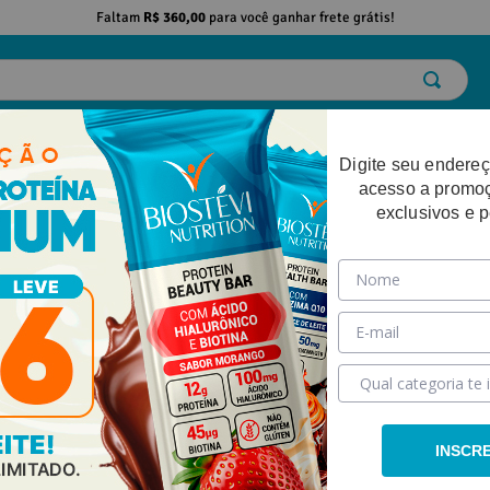
Faltam
R$ 360,00
para você ganhar frete grátis!
ELO
EMAGRECIMENTO
DESEMPENHO FÍSICO
BELEZA
SAÚDE
Digite seu endereç
acesso a promo
exclusivos e 
INSCR