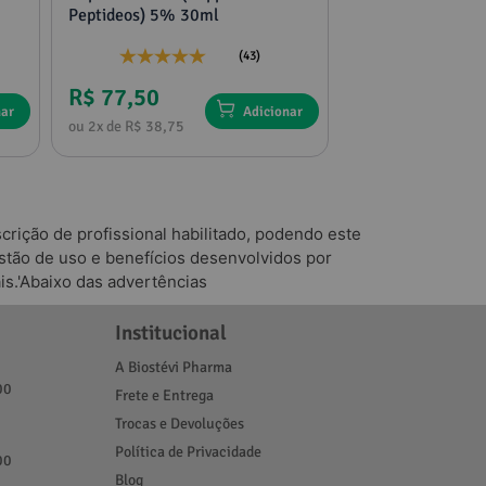
Peptideos) 5% 30ml
tribulus e feno g
(43)
R$ 77,50
R$ 136,75
nar
Adicionar
ou 2x de R$ 38,75
ou 4x de R$ 34,18
rição de profissional habilitado, podendo este
tão de uso e benefícios desenvolvidos por
is.'Abaixo das advertências
Institucional
A Biostévi Pharma
00
Frete e Entrega
Trocas e Devoluções
Política de Privacidade
00
Blog