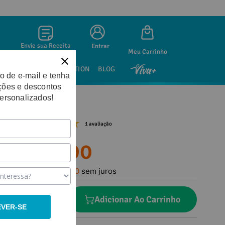
Envie sua Receita
Entrar
SAÚDE SEXUAL
NUTRITION
BLOG
o de e-mail e tenha
ções e descontos
personalizados!
1 avaliação
R$
23
,
90
Em até
1
x
R$
23
,
90
sem juros
－
＋
Adicionar Ao Carrinho
EVER-SE