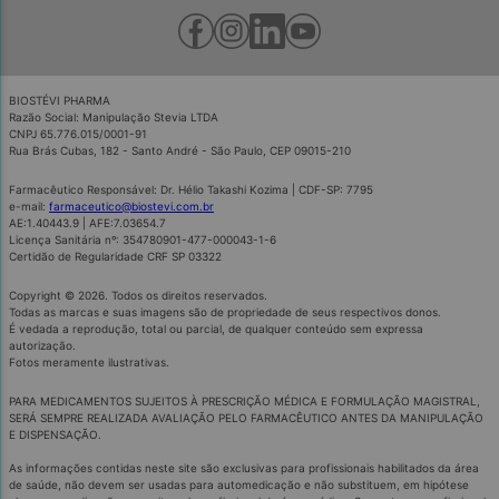
BIOSTÉVI PHARMA
Razão Social: Manipulação Stevia LTDA
CNPJ 65.776.015/0001-91
Rua Brás Cubas, 182 - Santo André - São Paulo, CEP 09015-210
Farmacêutico Responsável: Dr. Hélio Takashi Kozima | CDF-SP: 7795
e-mail:
farmaceutico@biostevi.com.br
AE:1.40443.9 | AFE:7.03654.7
Licença Sanitária nº: 354780901-477-000043-1-6
Certidão de Regularidade CRF SP 03322
Copyright © 2026. Todos os direitos reservados.
Todas as marcas e suas imagens são de propriedade de seus respectivos donos.
É vedada a reprodução, total ou parcial, de qualquer conteúdo sem expressa
autorização.
Fotos meramente ilustrativas.
PARA MEDICAMENTOS SUJEITOS À PRESCRIÇÃO MÉDICA E FORMULAÇÃO MAGISTRAL,
SERÁ SEMPRE REALIZADA AVALIAÇÃO PELO FARMACÊUTICO ANTES DA MANIPULAÇÃO
E DISPENSAÇÃO.
As informações contidas neste site são exclusivas para profissionais habilitados da área
de saúde, não devem ser usadas para automedicação e não substituem, em hipótese