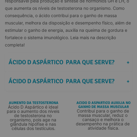
responsável pela produção e síntese de hormônios GH e LH, o 
que aumenta os níveis de testosterona no organismo. Como 
consequência, o ácido contribui para o ganho de massa 
muscular, melhora da disposição e desempenho físico, além de 
estimular o ganho de energia, auxilia na queima de gordura e 
fortalece o sistema imunológico. Leia mais na descrição 
completa!
 ÁCIDO D ASPÁRTICO  PARA QUE SERVE? 
+
 ÁCIDO D ASPÁRTICO  PARA QUE SERVE? 
+
AUMENTO DA TESTOSTERONA
ACIDO D ASPARTICO AUXILIA NO
Ácido D Aspártico é ideal 
GANHO DE MASSA MUSCULAR
Contribui para o ganho de 
para o aumento dos níveis 
massa muscular, reduz o 
de testosterona no 
cansaço e melhora o 
organismo, pois age na 
desempenho na prática de 
glândula hipófise e nas 
atividade física.
células dos testículos.