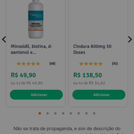
Minoxidil, biotina, d-
Cindura 800mg 30
pantenol e
Doses
propilenoglicol 120ml
(68)
(92)
R$ 49,90
R$ 138,50
ou 1x de R$ 49,90
ou 4x de R$ 34,62
Adicionar
Adicionar
Não se trata de propaganda, e sim de descrição do