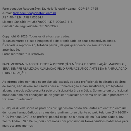
Farmacêutico Responsável: Dr. Hélio Takashi Kozima | CDF-SP: 7795
e-mail:
farmaceutico@biostevi.com.br
AE:1.40443.9 | AFE:7.03654.7
Licença Sanitária nº: 354780901-477-000043-1-6
Certidão de Regularidade CRF SP 03322
Copyright © 2026. Todos os direitos reservados.
Todas as marcas e suas imagens são de propriedade de seus respectivos donos.
É vedada a reprodução, total ou parcial, de qualquer conteúdo sem expressa
autorização.
Fotos meramente ilustrativas.
PARA MEDICAMENTOS SUJEITOS À PRESCRIÇÃO MÉDICA E FORMULAÇÃO MAGISTRAL,
SERÁ SEMPRE REALIZADA AVALIAÇÃO PELO FARMACÊUTICO ANTES DA MANIPULAÇÃO
E DISPENSAÇÃO.
As informações contidas neste site são exclusivas para profissionais habilitados da área
de saúde, não devem ser usadas para automedicação e não substituem, em hipótese
alguma a medicação prescrita pelo profissional da área médica. Somente um profissional
habilitado está em condições de diagnosticar qualquer problema de saúde e prescrever o
tratamento adequado.
Qualquer dúvida sobre os produtos divulgados em nosso site, entre em contato com um
de nossos farmacêuticos através do atendimento ao cliente ou pelo telefone (11) 93087-
7190 (Vendas/SAC) e se preferir, poderá dirigir-se a nossa loja na Rua Brás Cubas, 182 -
Santo André - São Paulo, pois contamos com profissionais farmacêuticos habilitados para
mais esclarecimentos.