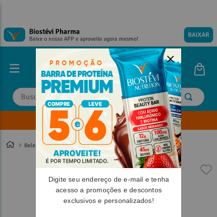
Biostévi Pharma
BAIXAR
Baixe o nosso APP e aproveite agora mesmo!
Buscar
Envie sua Receita
TERMOS MAIS BUSCADOS
TERMOS MAIS BUSCADOS
1
º
1
º
magnesio
magnesio
Beleza
2
º
2
º
omega 3
omega 3
3
º
3
º
tadalafila
tadalafila
Digite seu endereço de e-mail e tenha
4
º
4
º
vitamina d
vitamina d
acesso a promoções e descontos
exclusivos e personalizados!
5
º
5
º
minoxidil
minoxidil