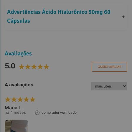
Advertências Ácido Hialurônico 50mg 60 
+
Cápsulas
Avaliações
5.0
QUERO AVALIAR
4 avaliações
Maria L.
há 4 meses
comprador verificado