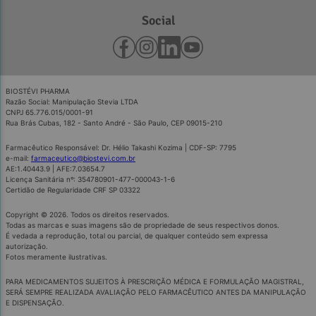
Social
BIOSTÉVI PHARMA
Razão Social: Manipulação Stevia LTDA
CNPJ 65.776.015/0001-91
Rua Brás Cubas, 182 - Santo André - São Paulo, CEP 09015-210
Farmacêutico Responsável: Dr. Hélio Takashi Kozima | CDF-SP: 7795
e-mail:
farmaceutico@biostevi.com.br
AE:1.40443.9 | AFE:7.03654.7
Licença Sanitária nº: 354780901-477-000043-1-6
Certidão de Regularidade CRF SP 03322
Copyright © 2026. Todos os direitos reservados.
Todas as marcas e suas imagens são de propriedade de seus respectivos donos.
É vedada a reprodução, total ou parcial, de qualquer conteúdo sem expressa
autorização.
Fotos meramente ilustrativas.
PARA MEDICAMENTOS SUJEITOS À PRESCRIÇÃO MÉDICA E FORMULAÇÃO MAGISTRAL,
SERÁ SEMPRE REALIZADA AVALIAÇÃO PELO FARMACÊUTICO ANTES DA MANIPULAÇÃO
E DISPENSAÇÃO.