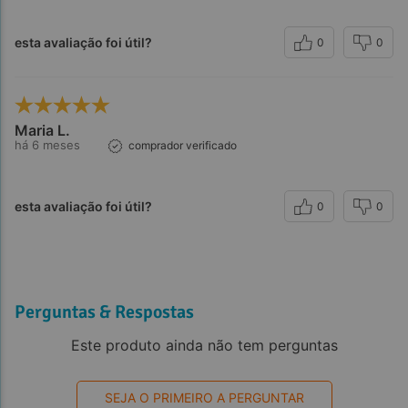
esta avaliação foi útil?
0
0
Maria L.
Referências:
há 6 meses
comprador verificado
esta avaliação foi útil?
0
0
Perguntas & Respostas
Este produto ainda não tem perguntas
SEJA O PRIMEIRO A PERGUNTAR