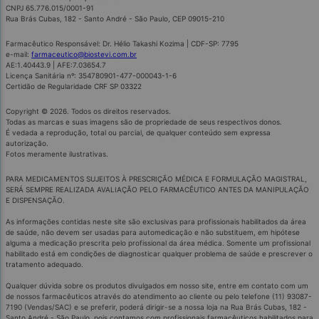
CNPJ 65.776.015/0001-91
Rua Brás Cubas, 182 - Santo André - São Paulo, CEP 09015-210
Farmacêutico Responsável: Dr. Hélio Takashi Kozima | CDF-SP: 7795
e-mail:
farmaceutico@biostevi.com.br
AE:1.40443.9 | AFE:7.03654.7
Licença Sanitária nº: 354780901-477-000043-1-6
Certidão de Regularidade CRF SP 03322
Copyright © 2026. Todos os direitos reservados.
Todas as marcas e suas imagens são de propriedade de seus respectivos donos.
É vedada a reprodução, total ou parcial, de qualquer conteúdo sem expressa
autorização.
Fotos meramente ilustrativas.
PARA MEDICAMENTOS SUJEITOS À PRESCRIÇÃO MÉDICA E FORMULAÇÃO MAGISTRAL,
SERÁ SEMPRE REALIZADA AVALIAÇÃO PELO FARMACÊUTICO ANTES DA MANIPULAÇÃO
E DISPENSAÇÃO.
As informações contidas neste site são exclusivas para profissionais habilitados da área
de saúde, não devem ser usadas para automedicação e não substituem, em hipótese
alguma a medicação prescrita pelo profissional da área médica. Somente um profissional
habilitado está em condições de diagnosticar qualquer problema de saúde e prescrever o
tratamento adequado.
Qualquer dúvida sobre os produtos divulgados em nosso site, entre em contato com um
de nossos farmacêuticos através do atendimento ao cliente ou pelo telefone (11) 93087-
7190 (Vendas/SAC) e se preferir, poderá dirigir-se a nossa loja na Rua Brás Cubas, 182 -
Santo André - São Paulo, pois contamos com profissionais farmacêuticos habilitados para