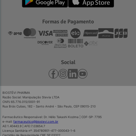
Formas de Pagamento
Social
BIOSTÉVI PHARMA
Razão Social: Manipulação Stevia LTDA
CNPJ 65.776.015/0001-91
Rua Brás Cubas, 182 - Santo André - São Paulo, CEP 09015-210
Farmacêutico Responsável: Dr. Hélio Takashi Kozima | CDF-SP: 7795
e-mail:
farmaceutico@biostevi.com.br
AE:1.40443.9 | AFE:7.03654.7
Licença Sanitária nº: 354780901-477-000043-1-6
Certidão de Regularidade CRF SP 03322