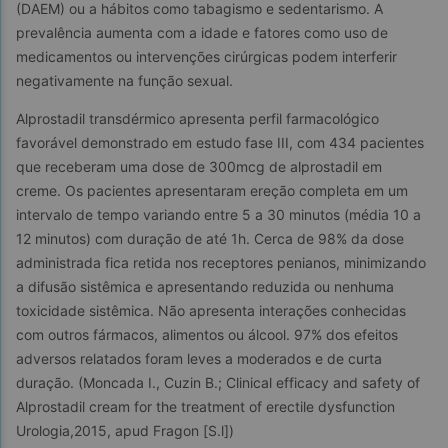
(DAEM) ou a hábitos como tabagismo e sedentarismo. A 
prevalência aumenta com a idade e fatores como uso de 
medicamentos ou intervenções cirúrgicas podem interferir 
negativamente na função sexual.
Alprostadil transdérmico apresenta perfil farmacológico 
favorável demonstrado em estudo fase III, com 434 pacientes 
que receberam uma dose de 300mcg de alprostadil em 
creme. Os pacientes apresentaram ereção completa em um 
intervalo de tempo variando entre 5 a 30 minutos (média 10 a 
12 minutos) com duração de até 1h. Cerca de 98% da dose 
administrada fica retida nos receptores penianos, minimizando 
a difusão sistêmica e apresentando reduzida ou nenhuma 
toxicidade sistêmica. Não apresenta interações conhecidas 
com outros fármacos, alimentos ou álcool. 97% dos efeitos 
adversos relatados foram leves a moderados e de curta 
duração. (Moncada I., Cuzin B.; Clinical efficacy and safety of 
Alprostadil cream for the treatment of erectile dysfunction 
Urologia,2015, apud Fragon [S.l])