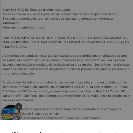
Copyright © 2026. Todos os direitos reservados.
Todas as marcas e suas imagens são de propriedade de seus respectivos donos.
É vedada a reprodução, total ou parcial, de qualquer conteúdo sem expressa
autorização.
Fotos meramente ilustrativas.
PARA MEDICAMENTOS SUJEITOS À PRESCRIÇÃO MÉDICA E FORMULAÇÃO MAGISTRAL,
SERÁ SEMPRE REALIZADA AVALIAÇÃO PELO FARMACÊUTICO ANTES DA MANIPULAÇÃO
E DISPENSAÇÃO.
As informações contidas neste site são exclusivas para profissionais habilitados da área
de saúde, não devem ser usadas para automedicação e não substituem, em hipótese
alguma a medicação prescrita pelo profissional da área médica. Somente um profissional
habilitado está em condições de diagnosticar qualquer problema de saúde e prescrever o
tratamento adequado.
Qualquer dúvida sobre os produtos divulgados em nosso site, entre em contato com um
de nossos farmacêuticos através do atendimento ao cliente ou pelo telefone (11) 93087-
7190 (Vendas/SAC) e se preferir, poderá dirigir-se a nossa loja na Rua Brás Cubas, 182 -
Santo André - São Paulo, pois contamos com profissionais farmacêuticos habilitados para
mais esclarecimentos.
×
Os medicamentos sob prescrição só serão dispensados mediante apresentação da
receita ou envio por imagens ou e-mail.
É proibido comercializar medicamentos controlados por meio remoto.
Medicamentos podem causar efeitos indesejados.
Evite a automedicação: informe-se com o médico ou farmacêutico.
'SE PERSISTIREM OS SINTOMAS, O MÉDICO OU FARMACÊCUTICO DEVERÁ SER