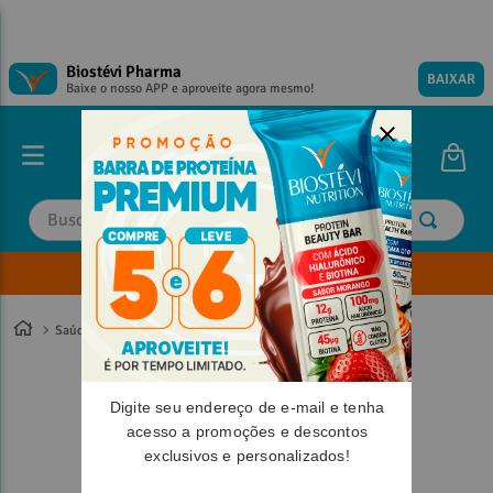
Biostévi Pharma
BAIXAR
Baixe o nosso APP e aproveite agora mesmo!
Buscar
Envie sua Receita
TERMOS MAIS BUSCADOS
TERMOS MAIS BUSCADOS
1
º
1
º
magnesio
magnesio
Saúde
2
º
2
º
omega 3
omega 3
3
º
3
º
tadalafila
tadalafila
Digite seu endereço de e-mail e tenha
4
º
4
º
minoxidil
minoxidil
acesso a promoções e descontos
exclusivos e personalizados!
5
º
5
º
coenzima q10
coenzima q10