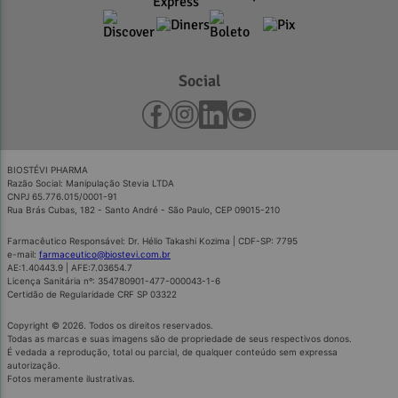
Social
BIOSTÉVI PHARMA
Razão Social: Manipulação Stevia LTDA
CNPJ 65.776.015/0001-91
Rua Brás Cubas, 182 - Santo André - São Paulo, CEP 09015-210
Farmacêutico Responsável: Dr. Hélio Takashi Kozima | CDF-SP: 7795
e-mail:
farmaceutico@biostevi.com.br
AE:1.40443.9 | AFE:7.03654.7
Licença Sanitária nº: 354780901-477-000043-1-6
Certidão de Regularidade CRF SP 03322
Copyright © 2026. Todos os direitos reservados.
Todas as marcas e suas imagens são de propriedade de seus respectivos donos.
É vedada a reprodução, total ou parcial, de qualquer conteúdo sem expressa
autorização.
Fotos meramente ilustrativas.