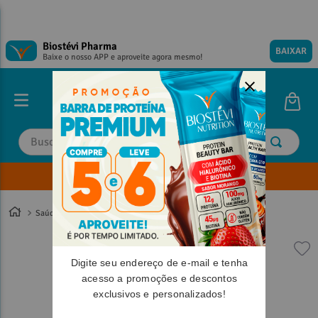
Biostévi Pharma
BAIXAR
Baixe o nosso APP e aproveite agora mesmo!
Buscar
Envie sua Receita
TERMOS MAIS BUSCADOS
TERMOS MAIS BUSCADOS
1
º
1
º
magnesio
magnesio
Saúde Sexual
2
º
2
º
omega 3
omega 3
3
º
3
º
tadalafila
tadalafila
Digite seu endereço de e-mail e tenha
4
º
4
º
minoxidil
minoxidil
acesso a promoções e descontos
exclusivos e personalizados!
5
º
5
º
coenzima q10
coenzima q10