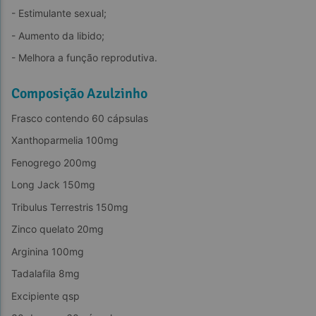
- Estimulante sexual;
Tadalafila
- Aumento da libido;
- Melhora a função reprodutiva.
Composição Azulzinho
Frasco contendo 60 cápsulas
Xanthoparmelia 100mg
Fenogrego 200mg
Long Jack 150mg
Tribulus Terrestris 150mg
Zinco quelato 20mg
Arginina 100mg
Tadalafila 8mg
Excipiente qsp