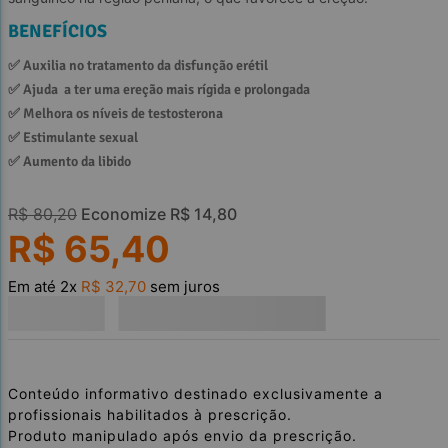
BENEFÍCIOS
✅ 
Auxilia no tratamento da disfunção erétil
✅ 
Ajuda  a ter uma ereção mais rígida e prolongada
✅ 
Melhora os níveis de testosterona
✅ 
Estimulante sexual
✅ 
Aumento da libido
R$
80
,
20
Economize
R$
14
,
80
R$
65
,
40
Em até
2
x
R$
32
,
70
sem juros
Conteúdo informativo destinado exclusivamente a
profissionais habilitados à prescrição.
Produto manipulado após envio da prescrição.