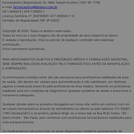
Farmacêutico Responsável: Dr. Hélio Takashi Kozima | CDF-SP: 7795
e-mail:
farmaceutico@biostevi.com.br
AE:1.40443.9 | AFE:7.03654.7
Licença Sanitária nº: 354780901-477-000043-1-6
Certidão de Regularidade CRF SP 03322
Copyright © 2026. Todos os direitos reservados.
Todas as marcas e suas imagens são de propriedade de seus respectivos donos.
É vedada a reprodução, total ou parcial, de qualquer conteúdo sem expressa
autorização.
Fotos meramente ilustrativas.
PARA MEDICAMENTOS SUJEITOS À PRESCRIÇÃO MÉDICA E FORMULAÇÃO MAGISTRAL,
SERÁ SEMPRE REALIZADA AVALIAÇÃO PELO FARMACÊUTICO ANTES DA MANIPULAÇÃO
E DISPENSAÇÃO.
As informações contidas neste site são exclusivas para profissionais habilitados da área
de saúde, não devem ser usadas para automedicação e não substituem, em hipótese
alguma a medicação prescrita pelo profissional da área médica. Somente um profissional
habilitado está em condições de diagnosticar qualquer problema de saúde e prescrever o
tratamento adequado.
Qualquer dúvida sobre os produtos divulgados em nosso site, entre em contato com um
de nossos farmacêuticos através do atendimento ao cliente ou pelo telefone (11) 93087-
7190 (Vendas/SAC) e se preferir, poderá dirigir-se a nossa loja na Rua Brás Cubas, 182 -
Santo André - São Paulo, pois contamos com profissionais farmacêuticos habilitados para
mais esclarecimentos.
Os medicamentos sob prescrição só serão dispensados mediante apresentação da