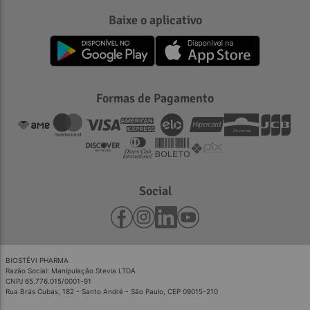
Baixe o aplicativo
Formas de Pagamento
Social
BIOSTÉVI PHARMA
Razão Social: Manipulação Stevia LTDA
CNPJ 65.776.015/0001-91
Rua Brás Cubas, 182 - Santo André - São Paulo, CEP 09015-210