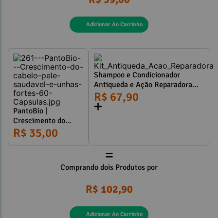
Adicionar Ao Carrinho
Shampoo e Condicionador
Antiqueda e Ação Reparadora
dos Fios com Fator de
R$ 67,90
Crescimento 110ml
PantoBio |
Crescimento do
cabelo, pele
R$ 35,00
saudável e unhas
=
fortes 60 Cápsulas
Comprando dois Produtos por
R$ 102,90
Adicionar Ao Carrinho