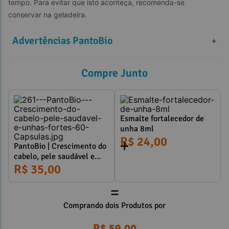
tempo. Para evitar que isto aconteça, recomenda-se 
conservar na geladeira.
Advertências PantoBio
+
Compre Junto
Esmalte fortalecedor de
unha 8ml
R$ 24,00
PantoBio | Crescimento do
cabelo, pele saudável e
unhas fortes 60 Cápsulas
R$ 35,00
=
Comprando dois Produtos por
R$ 59,00