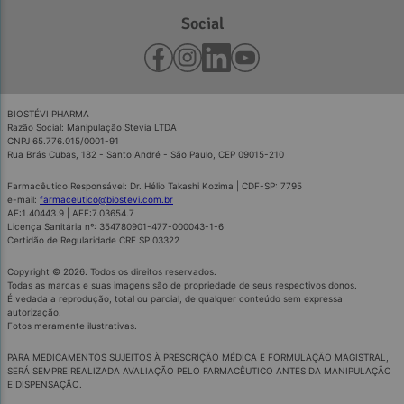
Social
BIOSTÉVI PHARMA
Razão Social: Manipulação Stevia LTDA
CNPJ 65.776.015/0001-91
Rua Brás Cubas, 182 - Santo André - São Paulo, CEP 09015-210
Farmacêutico Responsável: Dr. Hélio Takashi Kozima | CDF-SP: 7795
e-mail:
farmaceutico@biostevi.com.br
AE:1.40443.9 | AFE:7.03654.7
Licença Sanitária nº: 354780901-477-000043-1-6
Certidão de Regularidade CRF SP 03322
Copyright © 2026. Todos os direitos reservados.
Todas as marcas e suas imagens são de propriedade de seus respectivos donos.
É vedada a reprodução, total ou parcial, de qualquer conteúdo sem expressa
autorização.
Fotos meramente ilustrativas.
PARA MEDICAMENTOS SUJEITOS À PRESCRIÇÃO MÉDICA E FORMULAÇÃO MAGISTRAL,
SERÁ SEMPRE REALIZADA AVALIAÇÃO PELO FARMACÊUTICO ANTES DA MANIPULAÇÃO
E DISPENSAÇÃO.