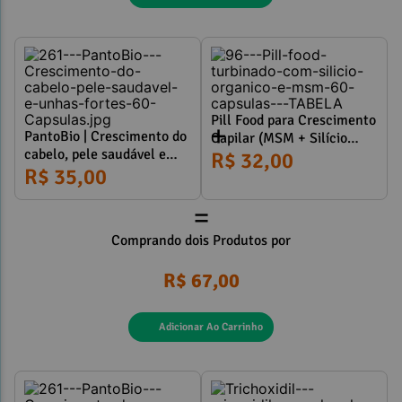
Observações: 
Pill Food para Crescimento
PantoBio | Crescimento do
Capilar (MSM + Silício
cabelo, pele saudável e
Orgânico + Biotina +
R$ 32,00
unhas fortes 60 Cápsulas
R$ 35,00
Associações) 60 Cápsulas
Referências:
=
Comprando dois Produtos por
R$ 67,00
Adicionar Ao Carrinho