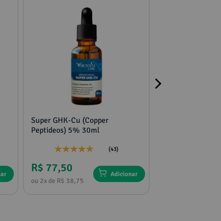
Super GHK-Cu (Copper
2 potes mucuna,
Peptideos) 5% 30ml
tribulus e feno g
(43)
R$ 77,50
R$ 136,75
nar
Adicionar
ou 2x de R$ 38,75
ou 4x de R$ 34,18