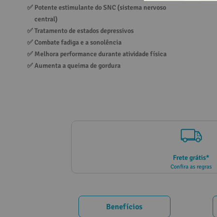
✅ 
Potente estimulante do SNC (sistema nervoso 
10
º
vitamina
central)
✅ 
Tratamento de estados depressivos
✅ 
Combate fadiga e a sonolência
✅ 
Melhora performance durante atividade física
✅ 
Aumenta a queima de gordura
Frete grátis*
Confira as regras
Benefícios