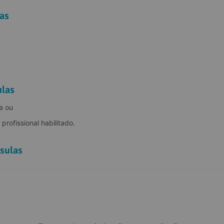
as
ulas
a ou
rofissional habilitado.
sulas