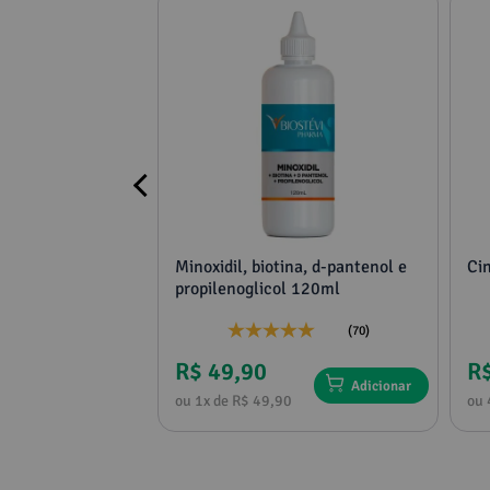
 60 cápsulas
Minoxidil, biotina, d-pantenol e
Ci
pilar saudável
propilenoglicol 120ml
tênticidade
(25)
(70)
R$ 49,90
R
Adicionar
Adicionar
1
ou 1x de R$ 49,90
ou 