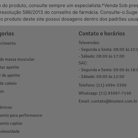
o do produto, consulte sempre um especialista.*Venda Sob presc
 resolução 586/2013 do conselho de farmácia. Consulte-o.Suges
odo produto deste site possui dosagens dentro dos padrões usua
gorias
Contato e horários
Televendas:
cimento
- Segunda a Sexta: 08:00 às 22:
- Sábado: 08:00 às 17:00
de massa muscular
SAC:
ar apetite
- Segunda a Sexta: 09:00 às 18:
r de apetite
- Sábado: 09:00 às 12:00
de cabelo
Telefone: (11) 4994-3399
ion
Whatsapp: (11) 93087-7190
Email: contato@biostevi.com.br
ênicos
ento para performance
ento capilar
 oleosidade