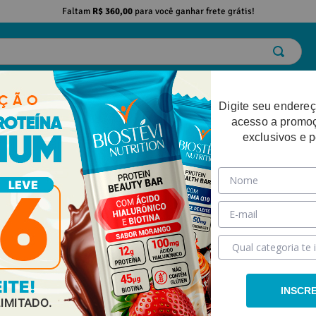
Faltam
R$ 360,00
para você ganhar frete grátis!
ELO
EMAGRECIMENTO
DESEMPENHO FÍSICO
BELEZA
SAÚDE
Digite seu endereç
acesso a promo
exclusivos e 
INSCR