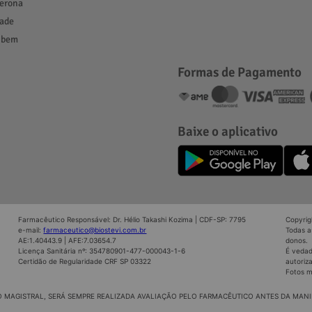
terona
ade
 bem
Formas de Pagamento
Baixe o aplicativo
Farmacêutico Responsável: Dr. Hélio Takashi Kozima | CDF-SP: 7795
Copyrig
e-mail:
farmaceutico@biostevi.com.br
Todas a
AE:1.40443.9 | AFE:7.03654.7
donos.
Licença Sanitária nº: 354780901-477-000043-1-6
É vedad
Certidão de Regularidade CRF SP 03322
autoriz
Fotos m
 MAGISTRAL, SERÁ SEMPRE REALIZADA AVALIAÇÃO PELO FARMACÊUTICO ANTES DA MAN