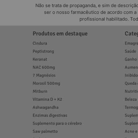
Não se trata de propaganda, e sim de descriçã
ser o nosso farmacêutico de acordo com a
profissional habilitado. T
Produtos em destaque
Cate
Cindura
Emagre
Peptistrong
Saúde
Keranat
Ganho 
NAC 600mg
Aument
7 Magnésios
Inibido
Morosil 500mg
Queda 
Mitburn
Nutrit
Vitamina D + K2
Beleza
Ashwagandha
Termog
Enzimas digestivas
Suplem
Suplemento para o cérebro
Suplem
Saw palmetto
Acne e