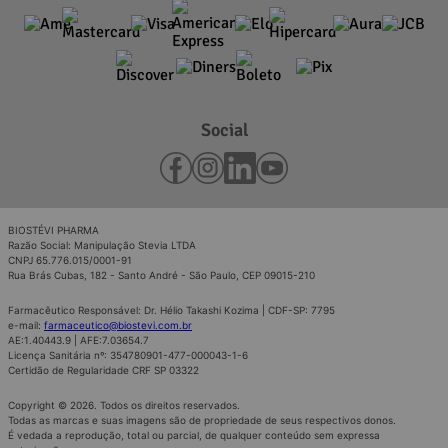
Social
BIOSTÉVI PHARMA
Razão Social: Manipulação Stevia LTDA
CNPJ 65.776.015/0001-91
Rua Brás Cubas, 182 - Santo André - São Paulo, CEP 09015-210
Farmacêutico Responsável: Dr. Hélio Takashi Kozima | CDF-SP: 7795
e-mail:
farmaceutico@biostevi.com.br
AE:1.40443.9 | AFE:7.03654.7
Licença Sanitária nº: 354780901-477-000043-1-6
Certidão de Regularidade CRF SP 03322
Copyright © 2026. Todos os direitos reservados.
Todas as marcas e suas imagens são de propriedade de seus respectivos donos.
É vedada a reprodução, total ou parcial, de qualquer conteúdo sem expressa