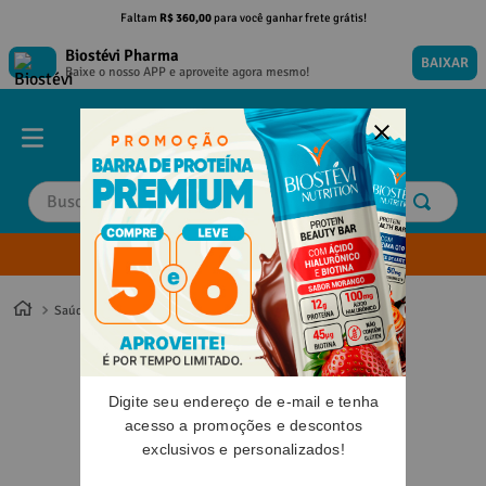
Faltam
R$ 360,00
para você ganhar frete grátis!
Biostévi Pharma
BAIXAR
Baixe o nosso APP e aproveite agora mesmo!
Buscar
Envie sua Receita
TERMOS MAIS BUSCADOS
TERMOS MAIS BUSCADOS
1
º
1
º
magnesio
magnesio
Saúde
2
º
2
º
omega 3
omega 3
3
º
3
º
tadalafila
tadalafila
Digite seu endereço de e-mail e tenha
4
º
4
º
minoxidil
minoxidil
acesso a promoções e descontos
5
º
5
º
coenzima q10
coenzima q10
exclusivos e personalizados!
6
º
6
º
nac
nac