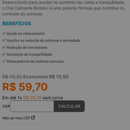
Desenvolvido para auxiliar no aumento da calma e tranquilidade,
o Chá Calmante Biostévi é uma potente fórmula que contribui no
combate do estresse.
BENEFÍCIOS
✅ 
Ajuda no relaxamento
✅ 
Auxilia na redução do estresse e ansiedade
✅ 
Redução do nervosismo
✅ 
Sensação de tranquilidade
✅ 
Relaxamento do sistema nervoso.
R$
75
,
20
Economize
R$
15
,
50
R$
59
,
70
Em até
1
x
R$
59
,
70
sem juros
CEP
Não sei meu CEP