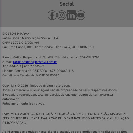
Social
BIOSTÉVI PHARMA
Razão Social: Manipulação Stevia LTDA
CNPJ 65.776.015/0001-91
Rua Brás Cubas, 182 - Santo André - São Paulo, CEP 09015-210
Farmacêutico Responsável: Dr. Hélio Takashi Kozima | CDF-SP: 7795
e-mail:
farmaceutico@biostevi.com.br
AE:1.40443.9 | AFE:7.03654.7
Licença Sanitária nº: 354780901-477-000043-1-6
Certidão de Regularidade CRF SP 03322
Copyright © 2026. Todos os direitos reservados.
Todas as marcas e suas imagens são de propriedade de seus respectivos donos.
É vedada a reprodução, total ou parcial, de qualquer conteúdo sem expressa
autorização.
Fotos meramente ilustrativas.
PARA MEDICAMENTOS SUJEITOS À PRESCRIÇÃO MÉDICA E FORMULAÇÃO MAGISTRAL,
SERÁ SEMPRE REALIZADA AVALIAÇÃO PELO FARMACÊUTICO ANTES DA MANIPULAÇÃO
E DISPENSAÇÃO.
As informações contidas neste site são exclusivas para profissionais habilitados da área