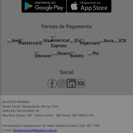
Formas de Pagamento
Social
BIOSTÉVI PHARMA
Razão Social: Manipulação Stevia LTDA
CNPJ 65.776.015/0001-91
Rua Brás Cubas, 182 - Santo André - São Paulo, CEP 09015-210
Farmacêutico Responsável: Dr. Hélio Takashi Kozima | CDF-SP: 7795
e-mail:
farmaceutico@biostevi.com.br