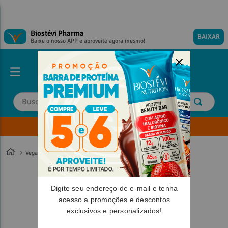
Biostévi Pharma
BAIXAR
Baixe o nosso APP e aproveite agora mesmo!
Buscar
Envie sua Receita
TERMOS MAIS BUSCADOS
TERMOS MAIS BUSCADOS
1
º
1
º
magnesio
magnesio
Vegano
2
º
2
º
omega 3
omega 3
3
º
3
º
tadalafila
tadalafila
Digite seu endereço de e-mail e tenha
4
º
4
º
minoxidil
minoxidil
acesso a promoções e descontos
exclusivos e personalizados!
5
º
5
º
coenzima q10
coenzima q10