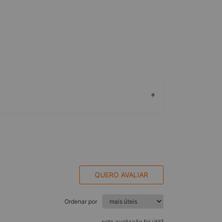
+
QUERO AVALIAR
Ordenar por
esta avaliação foi útil?