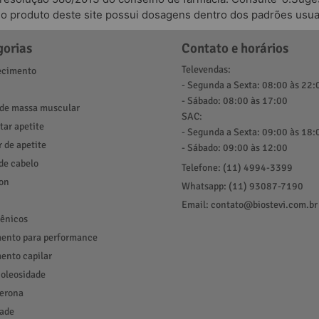
odo produto deste site possui dosagens dentro dos padrões usua
gorias
Contato e horários
Televendas:
cimento
- Segunda a Sexta: 08:00 às 22:
- Sábado: 08:00 às 17:00
de massa muscular
SAC:
ar apetite
- Segunda a Sexta: 09:00 às 18:
r de apetite
- Sábado: 09:00 às 12:00
de cabelo
Telefone: (11) 4994-3399
ion
Whatsapp: (11) 93087-7190
Email: contato@biostevi.com.br
ênicos
ento para performance
ento capilar
 oleosidade
terona
ade