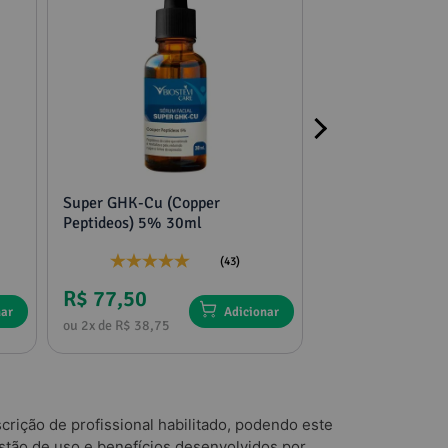
Super GHK-Cu (Copper
2 potes mucuna,
Peptideos) 5% 30ml
tribulus e feno g
(43)
R$ 77,50
R$ 136,75
nar
Adicionar
ou 2x de R$ 38,75
ou 4x de R$ 34,18
rição de profissional habilitado, podendo este
tão de uso e benefícios desenvolvidos por