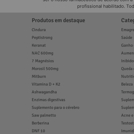
profissional habilitado. T
Produtos em destaque
Cate
Referências Bibliográficas
Cindura
Emagre
N Acetil L Cisteína. Active. 
Peptistrong
Saúde
Própolis. Florien. 
Keranat
Ganho 
NAC 600mg
Aument
Echinacea purpurea. Florien. 
7 Magnésios
Inibido
Metilcobalamina. Infinity. 
Morosil 500mg
Queda 
Vitamina C. Infinity. 
Mitburn
Nutrit
Vitamina D3. Florien. 
Vitamina D + K2
Beleza
Ashwagandha
Termog
Enzimas digestivas
Suplem
Suplemento para o cérebro
Suplem
Saw palmetto
Acne e
Berberina
Testos
DNF 10
Imunid