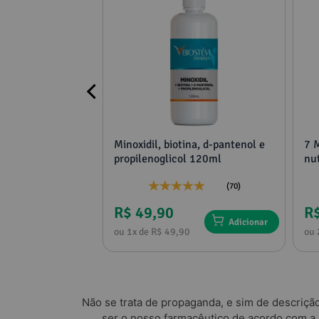
a Candidíase - 30
Minoxidil, biotina, d-pantenol e
7 
propilenoglicol 120ml
nut
(19)
(70)
R$ 49,90
R$
Adicionar
Adicionar
0
ou 1x de R$ 49,90
ou 
Não se trata de propaganda, e sim de descriçã
ser o nosso farmacêutico de acordo com a