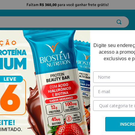
Faltam
R$ 360,00
para você ganhar frete grátis!
ELO
EMAGRECIMENTO
DESEMPENHO FÍSICO
BELEZA
SAÚDE
Digite seu endereç
acesso a promo
exclusivos e 
 Vitamina C + Associações 30 Doses
INSCR