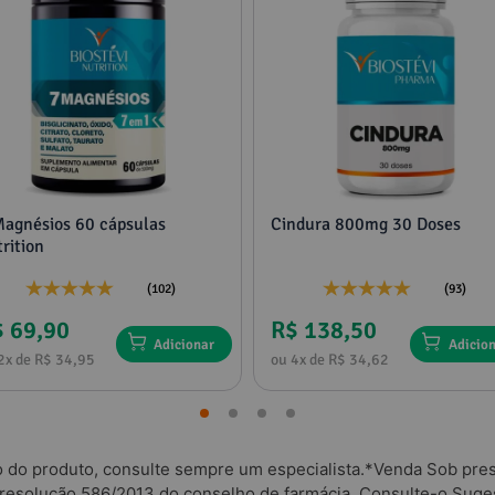
Magnésios 60 cápsulas
Cindura 800mg 30 Doses
rition
(102)
(93)
 69,90
R$ 138,50
Adicionar
Adicio
2x de R$ 34,95
ou 4x de R$ 34,62
o do produto, consulte sempre um especialista.*Venda Sob presc
 resolução 586/2013 do conselho de farmácia. Consulte-o.Suges