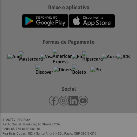
Baixe o aplicativo
Formas de Pagamento
Social
BIOSTÉVI PHARMA
Razão Social: Manipulação Stevia LTDA
CNPJ 65.776.015/0001-91
Rua Brás Cubas, 182 - Santo André - São Paulo, CEP 09015-210