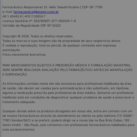
Farmacêutico Responsável: Dr. Hélio Takashi Kozima | CDF-SP: 7795
e-mail:
farmaceutico@biostevi.com.br
AE:1.40443.9 | AFE:7.03654.7
Licença Sanitária nº: 354780901-477-000043-1-6
Certidão de Regularidade CRF SP 03322
Copyright © 2026. Todos os direitos reservados.
Todas as marcas e suas imagens são de propriedade de seus respectivos donos.
É vedada a reprodução, total ou parcial, de qualquer conteúdo sem expressa
autorização.
Fotos meramente ilustrativas.
PARA MEDICAMENTOS SUJEITOS À PRESCRIÇÃO MÉDICA E FORMULAÇÃO MAGISTRAL,
SERÁ SEMPRE REALIZADA AVALIAÇÃO PELO FARMACÊUTICO ANTES DA MANIPULAÇÃO
E DISPENSAÇÃO.
As informações contidas neste site são exclusivas para profissionais habilitados da área
de saúde, não devem ser usadas para automedicação e não substituem, em hipótese
alguma a medicação prescrita pelo profissional da área médica. Somente um profissional
habilitado está em condições de diagnosticar qualquer problema de saúde e prescrever o
tratamento adequado.
Qualquer dúvida sobre os produtos divulgados em nosso site, entre em contato com um
de nossos farmacêuticos através do atendimento ao cliente ou pelo telefone (11) 93087-
7190 (Vendas/SAC) e se preferir, poderá dirigir-se a nossa loja na Rua Brás Cubas, 182 -
Santo André - São Paulo, pois contamos com profissionais farmacêuticos habilitados para
mais esclarecimentos.