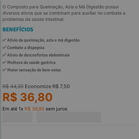
O Composto para Queimação, Azia e Má Digestão possui
diversos ativos que se combinam para auxiliar no combate a
problemas da saúde intestinal.
BENEFÍCIOS
✅ 
Alívio da queimação, azia e má digestão
✅ 
Combate a dispepsia
✅ 
Alivio de desconfortos abdominais
✅ 
Melhora da saúde gastrica
✅ 
Maior sensação de bem-estar.
R$
44
,
30
Economize
R$
7
,
50
R$
36
,
80
Em até
1
x
R$
36
,
80
sem juros