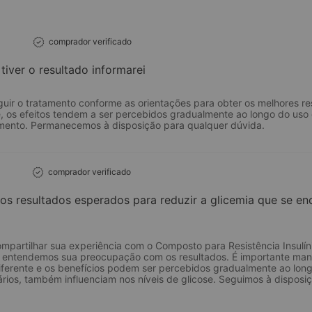
comprador verificado
tiver o resultado informarei
guir o tratamento conforme as orientações para obter os melhores r
, os efeitos tendem a ser percebidos gradualmente ao longo do uso 
amento. Permanecemos à disposição para qualquer dúvida.
comprador verificado
os resultados esperados para reduzir a glicemia que se en
partilhar sua experiência com o Composto para Resistência Insulí
 entendemos sua preocupação com os resultados. É importante mant
ferente e os benefícios podem ser percebidos gradualmente ao lon
iários, também influenciam nos níveis de glicose. Seguimos à disposi