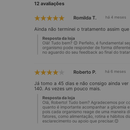
12 avaliações
Romilda T.
há 4 meses
Ainda não terminei o tratamento assim que 
Resposta da loja
Olá! Tudo bem? 😊 Perfeito, é fundamental se
organismo pode responder de forma diferente
no aguardo do seu feedback ao final do trat
Roberto P.
há 6 meses
Já tomo a 45 dias e não consigo ainda ver 
140. As vezes um pouco mais.
Resposta da loja
Olá, Roberto! Tudo bem? Agradecemos por com
quanto é importante acompanhar a glicemia e
pois cada organismo reage de uma maneira di
fatores, como alimentação, rotina e hábitos d
esclarecimento ou apoio que precisar.😊