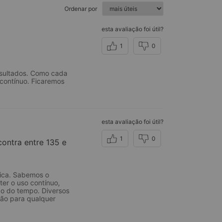
Ordenar por
esta avaliação foi útil?
1
0
esultados. Como cada
contínuo. Ficaremos
esta avaliação foi útil?
1
0
contra entre 135 e
nica. Sabemos o
er o uso contínuo,
go do tempo. Diversos
ção para qualquer