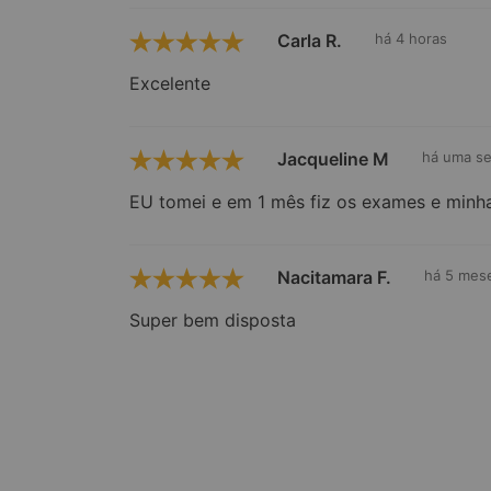
Carla R.
há 4 horas
Excelente
Jacqueline M
há uma s
EU tomei e em 1 mês fiz os exames e minha 
Nacitamara F.
há 5 mes
Super bem disposta