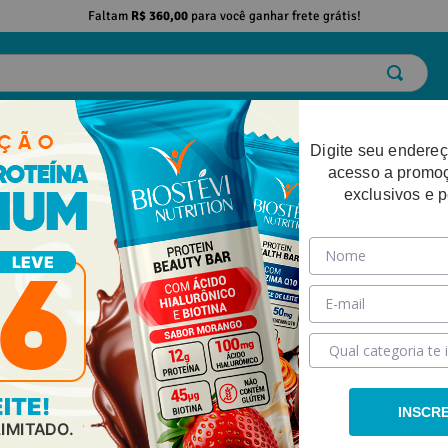
Faltam
R$ 360,00
para você ganhar frete grátis!
ELO
EMAGRECIMENTO
DESEMPENHO FÍSICO
BELEZA
SAÚDE
Digite seu endereç
acesso a promo
exclusivos e 
berberina, picolinato de cromo e associações 60 cápsulas
INSCR