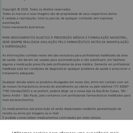
Copyright © 2026. Todos os direitos reservados.
Todas as marcas e suas imagens são de propriedade de seus respectivos donos.
É vedada a reprodução, total ou parcial, de qualquer conteúdo sem expressa
autorização.
Fotos meramente ilustrativas.
PARA MEDICAMENTOS SUJEITOS À PRESCRIÇÃO MÉDICA E FORMULAÇÃO MAGISTRAL,
SERÁ SEMPRE REALIZADA AVALIAÇÃO PELO FARMACÊUTICO ANTES DA MANIPULAÇÃO
E DISPENSAÇÃO.
As informações contidas neste site são exclusivas para profissionais habilitados da área
de saúde, não devem ser usadas para automedicação e não substituem, em hipótese
alguma a medicação prescrita pelo profissional da área médica. Somente um profissional
habilitado está em condições de diagnosticar qualquer problema de saúde e prescrever o
tratamento adequado.
Qualquer dúvida sobre os produtos divulgados em nosso site, entre em contato com um
de nossos farmacêuticos através do atendimento ao cliente ou pelo telefone (11) 93087-
7190 (Vendas/SAC) e se preferir, poderá dirigir-se a nossa loja na Rua Brás Cubas, 182 -
Santo André - São Paulo, pois contamos com profissionais farmacêuticos habilitados para
mais esclarecimentos.
Os medicamentos sob prescrição só serão dispensados mediante apresentação da
receita ou envio por imagens ou e-mail.
É proibido comercializar medicamentos controlados por meio remoto.
Medicamentos podem causar efeitos indesejados.
Evite a automedicação: informe-se com o médico ou farmacêutico.
'SE PERSISTIREM OS SINTOMAS, O MÉDICO OU FARMACÊCUTICO DEVERÁ SER