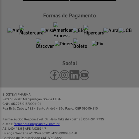
Formas de Pagamento
Social
BIOSTÉVI PHARMA
Razão Social: Manipulação Stevia LTDA
CNPJ 65.776.015/0001-91
Rua Brás Cubas, 182 - Santo André - São Paulo, CEP 09015-210
Farmacêutico Responsável: Dr. Hélio Takashi Kozima | CDF-SP: 7795
e-mail:
farmaceutico@biostevi.com.br
AE:1.40443.9 | AFE:7.03654.7
Licença Sanitária nº: 354780901-477-000043-1-6
Certidão de Regularidade CRF SP 03322