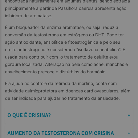
encontrada naturalmente em algumas plantas, sendo extraída 
principalmente a partir da Passiflora caerula apresenta ação 
inibidora de aromatase.
É um bloqueador da enzima aromatase, ou seja, reduz a 
conversão da testosterona em estrógeno ou DHT. Pode ter 
ação antioxidante, ansiolítica e fitoestrogênica e pelo seu 
efeito antiestrógeno é considerada “isoflavona anabólica”. É 
usada para contribuir com  o tratamento de celulite e/ou 
gordura localizada. Alteração na pele como acne, manchas e 
envelhecimento precoce e distúrbios do hormônio.
Ela ajuda no controle da retirada da morfino, conta com 
atividade quimioprotetora em doenças cardiovasculares, além 
de ser indicada para ajudar no tratamento da ansiedade.
O QUE É CRISINA?
+
AUMENTO DA TESTOSTERONA COM CRISINA
+