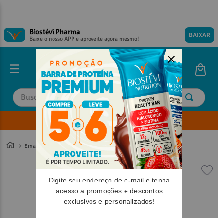
Biostévi Pharma
BAIXAR
Baixe o nosso APP e aproveite agora mesmo!
Buscar
Envie sua Receita
TERMOS MAIS BUSCADOS
TERMOS MAIS BUSCADOS
1
º
1
º
magnesio
magnesio
Emagrecimento
2
º
2
º
omega 3
omega 3
3
º
3
º
tadalafila
tadalafila
Digite seu endereço de e-mail e tenha
4
º
4
º
vitamina d
vitamina d
acesso a promoções e descontos
exclusivos e personalizados!
5
º
5
º
minoxidil
minoxidil