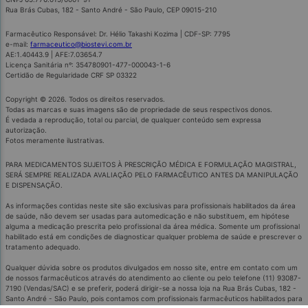
Rua Brás Cubas, 182 - Santo André - São Paulo, CEP 09015-210
Farmacêutico Responsável: Dr. Hélio Takashi Kozima | CDF-SP: 7795
e-mail:
farmaceutico@biostevi.com.br
AE:1.40443.9 | AFE:7.03654.7
Licença Sanitária nº: 354780901-477-000043-1-6
Certidão de Regularidade CRF SP 03322
Copyright © 2026. Todos os direitos reservados.
Todas as marcas e suas imagens são de propriedade de seus respectivos donos.
É vedada a reprodução, total ou parcial, de qualquer conteúdo sem expressa
autorização.
Fotos meramente ilustrativas.
PARA MEDICAMENTOS SUJEITOS À PRESCRIÇÃO MÉDICA E FORMULAÇÃO MAGISTRAL,
SERÁ SEMPRE REALIZADA AVALIAÇÃO PELO FARMACÊUTICO ANTES DA MANIPULAÇÃO
E DISPENSAÇÃO.
As informações contidas neste site são exclusivas para profissionais habilitados da área
de saúde, não devem ser usadas para automedicação e não substituem, em hipótese
alguma a medicação prescrita pelo profissional da área médica. Somente um profissional
habilitado está em condições de diagnosticar qualquer problema de saúde e prescrever o
tratamento adequado.
Qualquer dúvida sobre os produtos divulgados em nosso site, entre em contato com um
de nossos farmacêuticos através do atendimento ao cliente ou pelo telefone (11) 93087-
7190 (Vendas/SAC) e se preferir, poderá dirigir-se a nossa loja na Rua Brás Cubas, 182 -
Santo André - São Paulo, pois contamos com profissionais farmacêuticos habilitados para