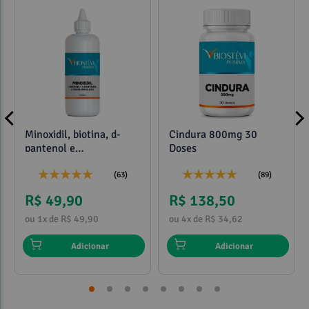
Minoxidil, biotina, d-
Cindura 800mg 30
pantenol e
Doses
propilenoglicol 120ml
(63)
(89)
R$ 49,90
R$ 138,50
ou 1x de R$ 49,90
ou 4x de R$ 34,62
Adicionar
Adicionar