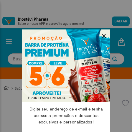
Biostévi Pharma
BAIXAR
Baixe o nosso APP e aproveite agora mesmo!
Buscar
Envie sua Receita
TERMOS MAIS BUSCADOS
TERMOS MAIS BUSCADOS
1
º
1
º
magnesio
magnesio
Saúde
2
º
2
º
omega 3
omega 3
3
º
3
º
tadalafila
tadalafila
Digite seu endereço de e-mail e tenha
4
º
4
º
vitamina d
vitamina d
acesso a promoções e descontos
exclusivos e personalizados!
5
º
5
º
minoxidil
minoxidil