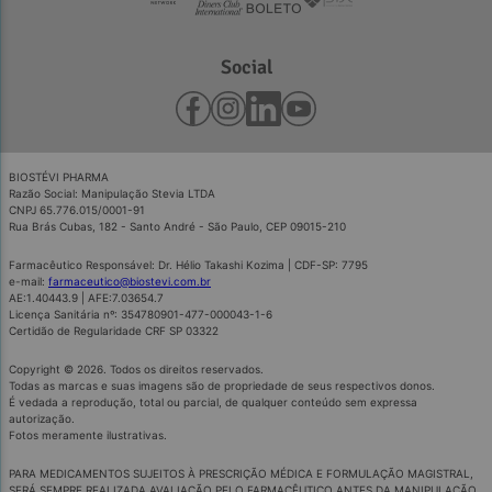
Social
BIOSTÉVI PHARMA
Razão Social: Manipulação Stevia LTDA
CNPJ 65.776.015/0001-91
Rua Brás Cubas, 182 - Santo André - São Paulo, CEP 09015-210
Farmacêutico Responsável: Dr. Hélio Takashi Kozima | CDF-SP: 7795
e-mail:
farmaceutico@biostevi.com.br
AE:1.40443.9 | AFE:7.03654.7
Licença Sanitária nº: 354780901-477-000043-1-6
Certidão de Regularidade CRF SP 03322
Copyright © 2026. Todos os direitos reservados.
Todas as marcas e suas imagens são de propriedade de seus respectivos donos.
É vedada a reprodução, total ou parcial, de qualquer conteúdo sem expressa
autorização.
Fotos meramente ilustrativas.
PARA MEDICAMENTOS SUJEITOS À PRESCRIÇÃO MÉDICA E FORMULAÇÃO MAGISTRAL,
SERÁ SEMPRE REALIZADA AVALIAÇÃO PELO FARMACÊUTICO ANTES DA MANIPULAÇÃO