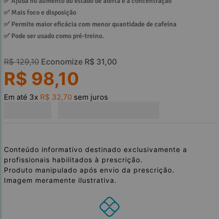
✅ 
Ajuda no aumento do estado de alerta e a concentração
✅ 
Mais foco e disposição
✅ 
Permite maior eficácia com menor quantidade de cafeína
✅ 
Pode ser usado como pré-treino.
R$
129
,
10
Economize
R$
31
,
00
R$
98
,
10
Em até
3
x
R$
32
,
70
sem juros
Conteúdo informativo destinado exclusivamente a
profissionais habilitados à prescrição.
Produto manipulado após envio da prescrição.
Imagem meramente ilustrativa.