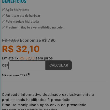
BENEFÍCIOS
✅ 
Ação hidratante
✅ 
Facilita o ato de barbear
✅ 
Pele macia e hidratada
✅ 
Previne irritação e vermelhidão na pele.
R$
40
,
00
Economize
R$
7
,
90
R$
32
,
10
Em até
1
x
R$
32
,
10
sem juros
CEP
Não sei meu CEP
Conteúdo informativo destinado exclusivamente a
profissionais habilitados à prescrição.
Produto manipulado após envio da prescrição.
Imagem meramente ilustrativa.