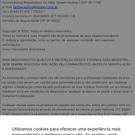
Farmacêutico Responsável: Dr. Hélio Takashi Kozima | CDF-SP: 7795
e-mail:
farmaceutico@biostevi.com.br
AE:1.40443.9 | AFE:7.03654.7
Licença Sanitária nº: 354780901-477-000043-1-6
Certidão de Regularidade CRF SP 03322
Copyright © 2026. Todos os direitos reservados.
Todas as marcas e suas imagens são de propriedade de seus respectivos donos.
É vedada a reprodução, total ou parcial, de qualquer conteúdo sem expressa
autorização.
Fotos meramente ilustrativas.
PARA MEDICAMENTOS SUJEITOS À PRESCRIÇÃO MÉDICA E FORMULAÇÃO MAGISTRAL,
SERÁ SEMPRE REALIZADA AVALIAÇÃO PELO FARMACÊUTICO ANTES DA MANIPULAÇÃO
E DISPENSAÇÃO.
As informações contidas neste site são exclusivas para profissionais habilitados da área
de saúde, não devem ser usadas para automedicação e não substituem, em hipótese
alguma a medicação prescrita pelo profissional da área médica. Somente um profissional
habilitado está em condições de diagnosticar qualquer problema de saúde e prescrever o
tratamento adequado.
Qualquer dúvida sobre os produtos divulgados em nosso site, entre em contato com um
de nossos farmacêuticos através do atendimento ao cliente ou pelo telefone (11) 93087-
7190 (Vendas/SAC) e se preferir, poderá dirigir-se a nossa loja na Rua Brás Cubas, 182 -
Santo André - São Paulo, pois contamos com profissionais farmacêuticos habilitados para
mais esclarecimentos.
Utilizamos cookies para oferecer uma experiência mais
Os medicamentos sob prescrição só serão dispensados mediante apresentação da
personalizada e melhorar nosso site. Ao aceitar, você