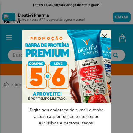
Faltam
R$ 360,00
para você ganhar frete grátis!
Biostévi Pharma
BAIXAR
Baixe o nosso APP e aproveite agora mesmo!
Buscar
Envie sua Receita
TERMOS MAIS BUSCADOS
TERMOS MAIS BUSCADOS
1
º
1
º
magnesio
magnesio
Beleza
2
º
2
º
omega 3
omega 3
3
º
3
º
tadalafila
tadalafila
Digite seu endereço de e-mail e tenha
4
º
4
º
vitamina d
vitamina d
acesso a promoções e descontos
5
º
5
º
minoxidil
minoxidil
exclusivos e personalizados!
6
º
6
º
colageno
colageno