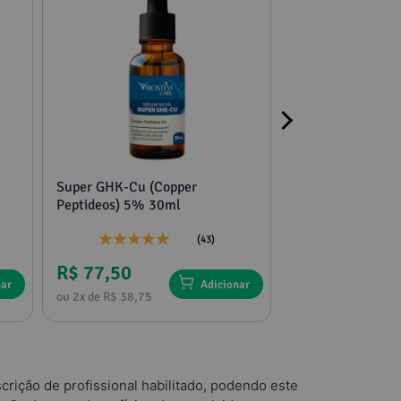
Super GHK-Cu (Copper
2 potes mucuna,
Peptideos) 5% 30ml
tribulus e feno g
(43)
R$ 77,50
R$ 136,75
nar
Adicionar
ou 2x de R$ 38,75
ou 4x de R$ 34,18
rição de profissional habilitado, podendo este