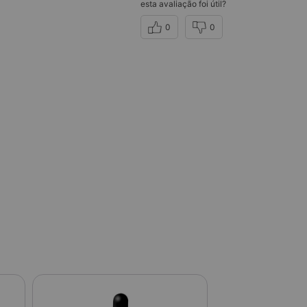
esta avaliação foi útil?
0
0