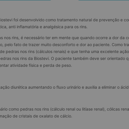
biostevi foi desenvolvido como tratamento natural de prevenção e c
ca, anti inflamatória e analgésica para os rins.
 nos rins, é necessário ter em mente que quando ocorre a dor da c
o, pelo fato de trazer muito desconforto e dor ao paciente. Como tr
e pedras nos rins (cálculos renais) e que tenha uma excelente ação
pedras nos rins da Biostevi. O paciente também deve ser orientado
ntar atividade física e perda de peso.
ção diurética aumentando o fluxo urinário e auxilia a eliminar o ácid
o como pedras nos rins (cálculo renal ou litíase renal), cólicas renai
mação de cristais de oxalato de cálcio.