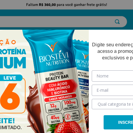
Faltam
R$ 360,00
para você ganhar frete grátis!
ELO
EMAGRECIMENTO
DESEMPENHO FÍSICO
BELEZA
SAÚDE
Digite seu endereç
acesso a promo
exclusivos e 
INSCR