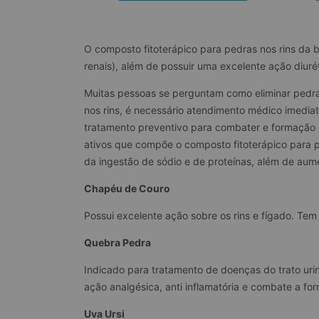
O composto fitoterápico para pedras nos rins da 
renais), além de possuir uma excelente ação diuréti
Muitas pessoas se perguntam como eliminar pedras
nos rins, é necessário atendimento médico imediat
tratamento preventivo para combater e formação d
ativos que compõe o composto fitoterápico para 
da ingestão de sódio e de proteínas, além de aume
Chapéu de Couro
Possui excelente ação sobre os rins e fígado. Tem a
Quebra Pedra
Indicado para tratamento de doenças do trato urinári
ação analgésica, anti inflamatória e combate a for
Uva Ursi