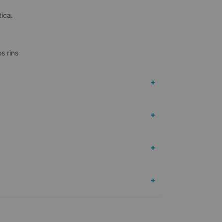
tica.
s rins
+
+
+
+