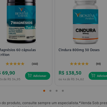
Magnésios 60 cápsulas
Cindura 800mg 30 Doses
rition
(102)
(93)
 69,90
R$ 138,50
Adicionar
Adicio
2x de R$ 34,95
ou 4x de R$ 34,62
o do produto, consulte sempre um especialista.*Venda Sob presc