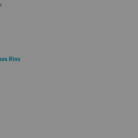
s
nos Rins