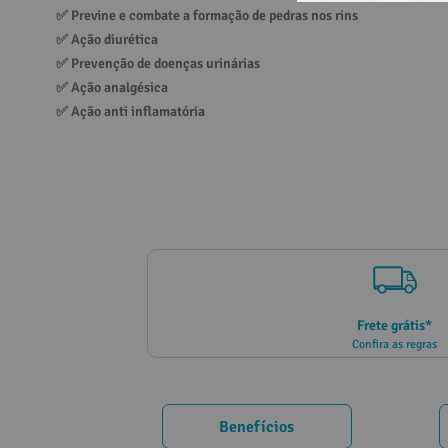
✅ 
Previne e combate a formação de pedras nos rins
10
º
creatina
✅ 
Ação diurética
✅ 
Prevenção de doenças urinárias
✅ 
Ação analgésica
✅ 
Ação anti inflamatória
Frete grátis*
Confira as regras
Benefícios