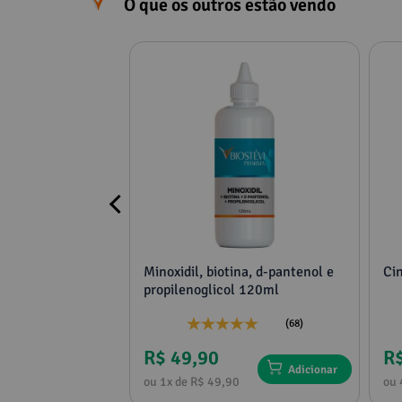
O que os outros estão vendo
cimento
Minoxidil, biotina, d-pantenol e
Ci
Referências Bibliográficas
propilenoglicol 120ml
Florien
(4)
(68)
Infinity
R$ 49,90
R
Florien
Adicionar
Adicionar
0
ou 1x de R$ 49,90
ou 
Infinity