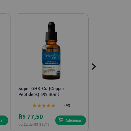
Super GHK-Cu (Copper
2 potes mucuna,
Peptideos) 5% 30ml
tribulus e feno g
(40)
R$ 77,50
R$ 136,75
nar
Adicionar
ou 2x de R$ 38,75
ou 4x de R$ 34,18