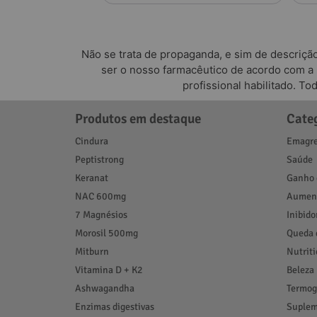
Florien
Não se trata de propaganda, e sim de descriçã
ser o nosso farmacêutico de acordo com a
profissional habilitado. T
Produtos em destaque
Cate
Cindura
Emagre
Peptistrong
Saúde
Keranat
Ganho 
NAC 600mg
Aument
7 Magnésios
Inibido
Morosil 500mg
Queda 
Mitburn
Nutrit
Vitamina D + K2
Beleza
Ashwagandha
Termog
Enzimas digestivas
Suplem