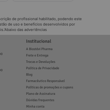
rição de profissional habilitado, podendo este
tão de uso e benefícios desenvolvidos por
is.'Abaixo das advertências
Institucional
A Biostévi Pharma
00
Frete e Entrega
Trocas e Devoluções
Política de Privacidade
00
Blog
Farmacêutico Responsável
Políticas de promoções e cupons
Plano de Assinatura
Dúvidas frequentes
Minha conta