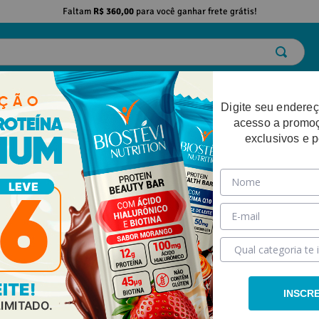
Faltam
R$ 360,00
para você ganhar frete grátis!
ELO
EMAGRECIMENTO
DESEMPENHO FÍSICO
BELEZA
SAÚDE
Digite seu endereç
acesso a promo
exclusivos e 
cillus Rhamnosus + Associações 30 Doses
INSCR