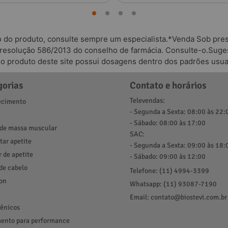
o do produto, consulte sempre um especialista.*Venda Sob presc
 resolução 586/2013 do conselho de farmácia. Consulte-o.Suges
odo produto deste site possui dosagens dentro dos padrões usua
gorias
Contato e horários
Televendas:
cimento
- Segunda a Sexta: 08:00 às 22:
- Sábado: 08:00 às 17:00
de massa muscular
SAC:
ar apetite
- Segunda a Sexta: 09:00 às 18:
r de apetite
- Sábado: 09:00 às 12:00
de cabelo
Telefone: (11) 4994-3399
ion
Whatsapp: (11) 93087-7190
Email: contato@biostevi.com.br
ênicos
ento para performance