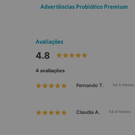
Advertências Probiótico Premium
Avaliações
4.8
4 avaliações
Fernando T.
há 4 meses
Claudia A.
há 4 meses