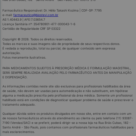
Farmacêutico Responsável: Dr. Hélio Takashi Kozima | CDF-SP: 7795
e-mail:
farmaceutico@biostevi.com.br
AE:1.40443.9 | AFE:7.03654.7
Licença Sanitária nº: 354780901-477-000043-1-6
Certidão de Regularidade CRF SP 03322
Copyright © 2026. Todos os direitos reservados.
Todas as marcas e suas imagens são de propriedade de seus respectivos donos.
É vedada a reprodução, total ou parcial, de qualquer conteúdo sem expressa
autorização.
Fotos meramente ilustrativas.
PARA MEDICAMENTOS SUJEITOS À PRESCRIÇÃO MÉDICA E FORMULAÇÃO MAGISTRAL,
SERÁ SEMPRE REALIZADA AVALIAÇÃO PELO FARMACÊUTICO ANTES DA MANIPULAÇÃO
E DISPENSAÇÃO.
As informações contidas neste site são exclusivas para profissionais habilitados da área
de saúde, não devem ser usadas para automedicação e não substituem, em hipótese
alguma a medicação prescrita pelo profissional da área médica. Somente um profissional
habilitado está em condições de diagnosticar qualquer problema de saúde e prescrever o
tratamento adequado.
Qualquer dúvida sobre os produtos divulgados em nosso site, entre em contato com um
de nossos farmacêuticos através do atendimento ao cliente ou pelo telefone (11) 93087-
7190 (Vendas/SAC) e se preferir, poderá dirigir-se a nossa loja na Rua Brás Cubas, 182 -
Santo André - São Paulo, pois contamos com profissionais farmacêuticos habilitados para
mais esclarecimentos.