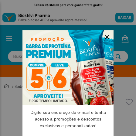
Faltam
R$ 360,00
para você ganhar frete grátis!
Biostévi Pharma
BAIXAR
Baixe o nosso APP e aproveite agora mesmo!
Buscar
Envie sua Receita
TERMOS MAIS BUSCADOS
TERMOS MAIS BUSCADOS
1
º
1
º
magnesio
magnesio
Saúde
Digestão e Refluxo
2
º
2
º
omega 3
omega 3
3
º
3
º
tadalafila
tadalafila
Digite seu endereço de e-mail e tenha
4
º
4
º
vitamina d
vitamina d
acesso a promoções e descontos
5
º
5
º
minoxidil
minoxidil
exclusivos e personalizados!
6
º
6
º
nac
nac