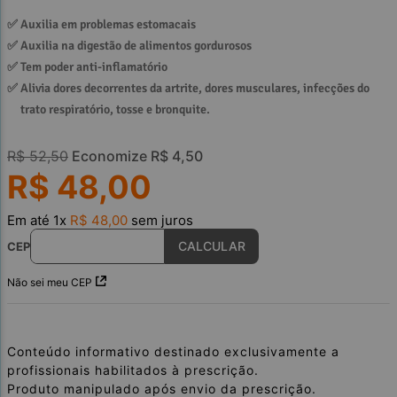
✅ 
Auxilia em problemas estomacais
✅ 
Auxilia na digestão de alimentos gordurosos
✅ 
Tem poder anti-inflamatório
✅ 
Alivia dores decorrentes da artrite, dores musculares, infecções do 
trato respiratório, tosse e bronquite.
R$
52
,
50
Economize
R$
4
,
50
R$
48
,
00
Em até
1
x
R$
48
,
00
sem juros
CEP
Não sei meu CEP
Conteúdo informativo destinado exclusivamente a
profissionais habilitados à prescrição.
Produto manipulado após envio da prescrição.