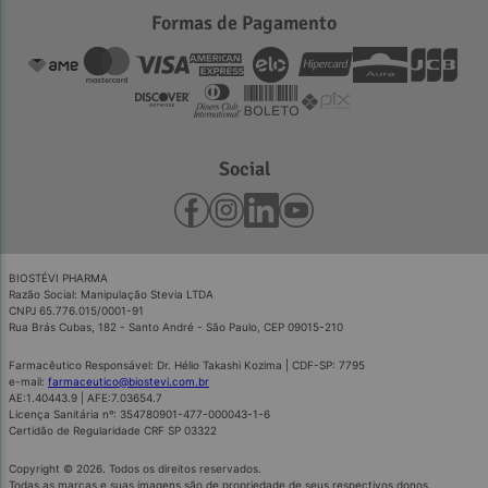
Formas de Pagamento
Social
BIOSTÉVI PHARMA
Razão Social: Manipulação Stevia LTDA
CNPJ 65.776.015/0001-91
Rua Brás Cubas, 182 - Santo André - São Paulo, CEP 09015-210
Farmacêutico Responsável: Dr. Hélio Takashi Kozima | CDF-SP: 7795
e-mail:
farmaceutico@biostevi.com.br
AE:1.40443.9 | AFE:7.03654.7
Licença Sanitária nº: 354780901-477-000043-1-6
Certidão de Regularidade CRF SP 03322
Copyright © 2026. Todos os direitos reservados.
Todas as marcas e suas imagens são de propriedade de seus respectivos donos.