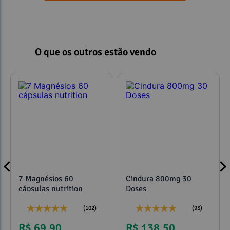
O que os outros estão vendo
7 Magnésios 60
Cindura 800mg 30
cápsulas nutrition
Doses
(102)
(93)
R$ 69,90
R$ 138,50