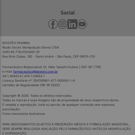
Social
BIOSTÉVI PHARMA
Razão Social: Manipulação Stevia LTDA
CNPJ 65.776.015/0001-91
Rua Brás Cubas, 182 - Santo André - São Paulo, CEP 09015-210
Farmacêutico Responsável: Dr. Hélio Takashi Kozima | CDF-SP: 7795
e-mail:
farmaceutico@biostevi.com.br
AE:1.40443.9 | AFE:7.03654.7
Licença Sanitária nº: 354780901-477-000043-1-6
Certidão de Regularidade CRF SP 03322
Copyright © 2026. Todos os direitos reservados.
Todas as marcas e suas imagens são de propriedade de seus respectivos donos.
É vedada a reprodução, total ou parcial, de qualquer conteúdo sem expressa
autorização.
Fotos meramente ilustrativas.
PARA MEDICAMENTOS SUJEITOS À PRESCRIÇÃO MÉDICA E FORMULAÇÃO MAGISTRAL,
SERÁ SEMPRE REALIZADA AVALIAÇÃO PELO FARMACÊUTICO ANTES DA MANIPULAÇÃO
E DISPENSAÇÃO.