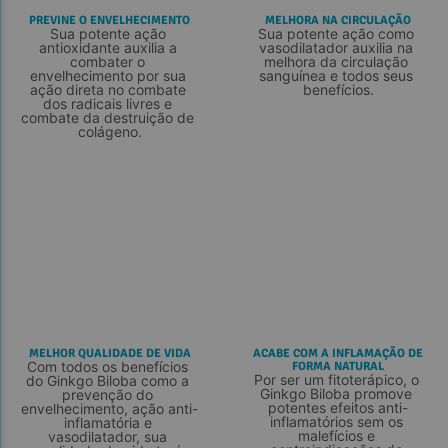
PREVINE O ENVELHECIMENTO
MELHORA NA CIRCULAÇÃO
Sua potente ação 
Sua potente ação como 
antioxidante auxilia a 
vasodilatador auxilia na 
combater o 
melhora da circulação 
envelhecimento por sua 
sanguínea e todos seus 
ação direta no combate 
benefícios.
dos radicais livres e 
combate da destruição de 
colágeno.
MELHOR QUALIDADE DE VIDA
ACABE COM A INFLAMAÇÃO DE
Com todos os benefícios 
FORMA NATURAL
Por ser um fitoterápico, o 
do Ginkgo Biloba como a 
Ginkgo Biloba promove 
prevenção do 
potentes efeitos anti-
envelhecimento, ação anti-
inflamatórios sem os 
inflamatória e 
malefícios e 
vasodilatador, sua 