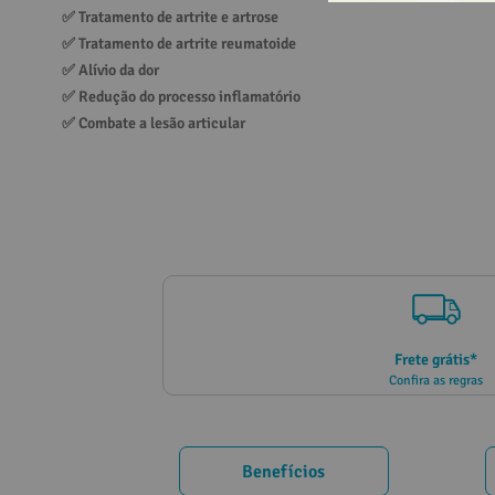
✅ 
Tratamento de artrite e artrose
10
º
vitamina
✅ 
Tratamento de artrite reumatoide
✅ 
Alívio da dor
✅ 
Redução do processo inflamatório
✅ 
Combate a lesão articular
Frete grátis*
Confira as regras
Benefícios