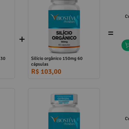
C
=
 30
Silício orgânico 150mg 60
cápsulas
R$ 103,00
C