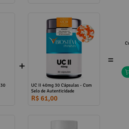
C
=
 30
UC II 40mg 30 Cápsulas - Com
Selo de Autenticidade
R$ 61,00