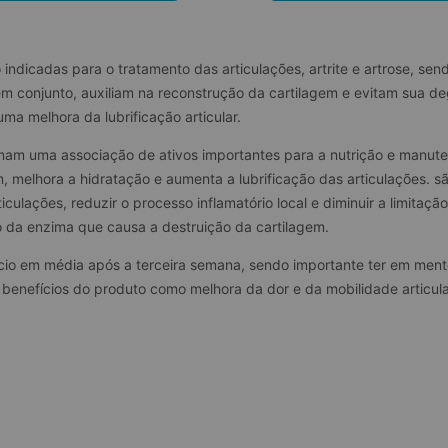
indicadas para o tratamento das articulações, artrite e artrose, s
conjunto, auxiliam na reconstrução da cartilagem e evitam sua de
ma melhora da lubrificação articular.
mam uma associação de ativos importantes para a nutrição e manuten
 melhora a hidratação e aumenta a lubrificação das articulações. são
ticulações, reduzir o processo inflamatório local e diminuir a limit
 da enzima que causa a destruição da cartilagem.
ício em média após a terceira semana, sendo importante ter em men
 benefícios do produto como melhora da dor e da mobilidade articula