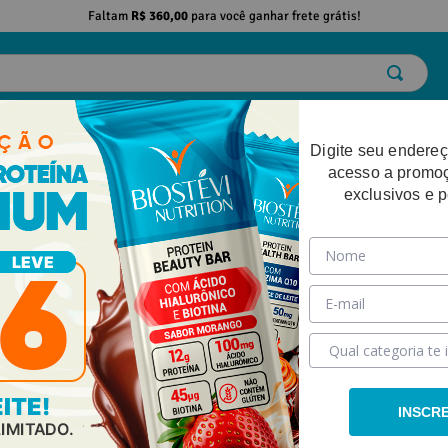
Faltam
R$ 360,00
para você ganhar frete grátis!
ELO
EMAGRECIMENTO
DESEMPENHO FÍSICO
BELEZA
SAÚDE
Digite seu endereç
acesso a promo
exclusivos e 
INSCR