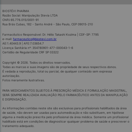
BIOSTÉVI PHARMA
Razão Social: Manipulação Stevia LTDA
CNPJ 65.776.015/0001-91
Rua Brás Cubas, 182 - Santo André - São Paulo, CEP 09015-210
Farmacêutico Responsável: Dr. Hélio Takashi Kozima | CDF-SP: 7795
e-mail:
farmaceutico@biostevi.com.br
AE:1.40443.9 | AFE:7.03654.7
Licença Sanitária nº: 354780901-477-000043-1-6
Certidão de Regularidade CRF SP 03322
Copyright © 2026. Todos os direitos reservados.
Todas as marcas e suas imagens são de propriedade de seus respectivos donos.
É vedada a reprodução, total ou parcial, de qualquer conteúdo sem expressa
autorização.
Fotos meramente ilustrativas.
PARA MEDICAMENTOS SUJEITOS À PRESCRIÇÃO MÉDICA E FORMULAÇÃO MAGISTRAL,
SERÁ SEMPRE REALIZADA AVALIAÇÃO PELO FARMACÊUTICO ANTES DA MANIPULAÇÃO
E DISPENSAÇÃO.
As informações contidas neste site são exclusivas para profissionais habilitados da área
de saúde, não devem ser usadas para automedicação e não substituem, em hipótese
alguma a medicação prescrita pelo profissional da área médica. Somente um profissional
habilitado está em condições de diagnosticar qualquer problema de saúde e prescrever o
tratamento adequado.