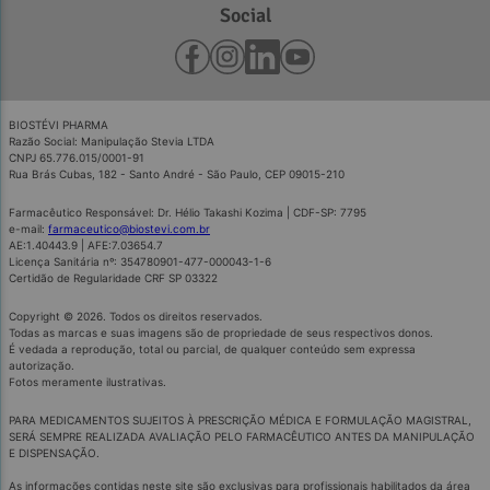
Social
BIOSTÉVI PHARMA
Razão Social: Manipulação Stevia LTDA
CNPJ 65.776.015/0001-91
Rua Brás Cubas, 182 - Santo André - São Paulo, CEP 09015-210
Farmacêutico Responsável: Dr. Hélio Takashi Kozima | CDF-SP: 7795
e-mail:
farmaceutico@biostevi.com.br
AE:1.40443.9 | AFE:7.03654.7
Licença Sanitária nº: 354780901-477-000043-1-6
Certidão de Regularidade CRF SP 03322
Copyright © 2026. Todos os direitos reservados.
Todas as marcas e suas imagens são de propriedade de seus respectivos donos.
É vedada a reprodução, total ou parcial, de qualquer conteúdo sem expressa
autorização.
Fotos meramente ilustrativas.
PARA MEDICAMENTOS SUJEITOS À PRESCRIÇÃO MÉDICA E FORMULAÇÃO MAGISTRAL,
SERÁ SEMPRE REALIZADA AVALIAÇÃO PELO FARMACÊUTICO ANTES DA MANIPULAÇÃO
E DISPENSAÇÃO.
As informações contidas neste site são exclusivas para profissionais habilitados da área