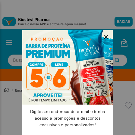
Biostévi Pharma
BAIXAR
Baixe o nosso APP e aproveite agora mesmo!
Buscar
Envie sua Receita
TERMOS MAIS BUSCADOS
TERMOS MAIS BUSCADOS
1
º
1
º
magnesio
magnesio
Emagrecimento
2
º
2
º
omega 3
omega 3
3
º
3
º
tadalafila
tadalafila
Digite seu endereço de e-mail e tenha
4
º
4
º
minoxidil
minoxidil
acesso a promoções e descontos
exclusivos e personalizados!
5
º
5
º
vitamina d
vitamina d