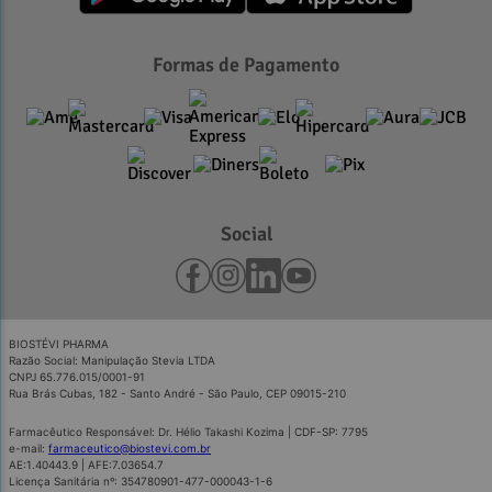
Formas de Pagamento
Social
BIOSTÉVI PHARMA
Razão Social: Manipulação Stevia LTDA
CNPJ 65.776.015/0001-91
Rua Brás Cubas, 182 - Santo André - São Paulo, CEP 09015-210
Farmacêutico Responsável: Dr. Hélio Takashi Kozima | CDF-SP: 7795
e-mail:
farmaceutico@biostevi.com.br
AE:1.40443.9 | AFE:7.03654.7
Licença Sanitária nº: 354780901-477-000043-1-6