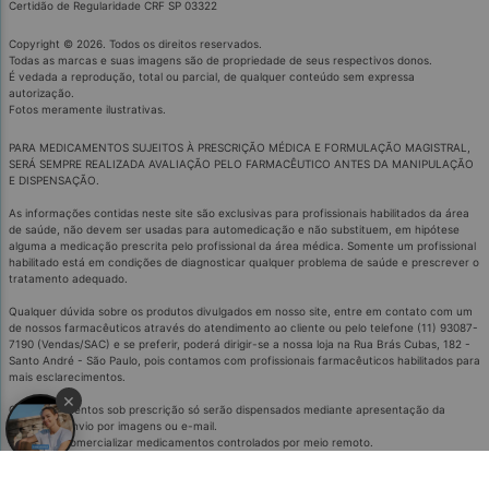
Certidão de Regularidade CRF SP 03322
Copyright © 2026. Todos os direitos reservados.
Todas as marcas e suas imagens são de propriedade de seus respectivos donos.
É vedada a reprodução, total ou parcial, de qualquer conteúdo sem expressa
autorização.
Fotos meramente ilustrativas.
PARA MEDICAMENTOS SUJEITOS À PRESCRIÇÃO MÉDICA E FORMULAÇÃO MAGISTRAL,
SERÁ SEMPRE REALIZADA AVALIAÇÃO PELO FARMACÊUTICO ANTES DA MANIPULAÇÃO
E DISPENSAÇÃO.
As informações contidas neste site são exclusivas para profissionais habilitados da área
de saúde, não devem ser usadas para automedicação e não substituem, em hipótese
alguma a medicação prescrita pelo profissional da área médica. Somente um profissional
habilitado está em condições de diagnosticar qualquer problema de saúde e prescrever o
tratamento adequado.
Referências Bibliográficas:
Qualquer dúvida sobre os produtos divulgados em nosso site, entre em contato com um
de nossos farmacêuticos através do atendimento ao cliente ou pelo telefone (11) 93087-
7190 (Vendas/SAC) e se preferir, poderá dirigir-se a nossa loja na Rua Brás Cubas, 182 -
Santo André - São Paulo, pois contamos com profissionais farmacêuticos habilitados para
mais esclarecimentos.
×
Os medicamentos sob prescrição só serão dispensados mediante apresentação da
receita ou envio por imagens ou e-mail.
É proibido comercializar medicamentos controlados por meio remoto.
Medicamentos podem causar efeitos indesejados.
Evite a automedicação: informe-se com o médico ou farmacêutico.