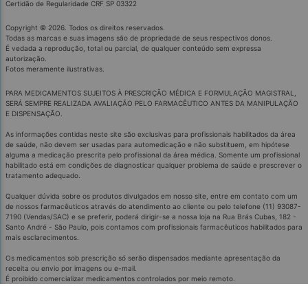
Certidão de Regularidade CRF SP 03322
Copyright © 2026. Todos os direitos reservados.
Todas as marcas e suas imagens são de propriedade de seus respectivos donos.
É vedada a reprodução, total ou parcial, de qualquer conteúdo sem expressa
autorização.
Fotos meramente ilustrativas.
PARA MEDICAMENTOS SUJEITOS À PRESCRIÇÃO MÉDICA E FORMULAÇÃO MAGISTRAL,
SERÁ SEMPRE REALIZADA AVALIAÇÃO PELO FARMACÊUTICO ANTES DA MANIPULAÇÃO
E DISPENSAÇÃO.
As informações contidas neste site são exclusivas para profissionais habilitados da área
de saúde, não devem ser usadas para automedicação e não substituem, em hipótese
alguma a medicação prescrita pelo profissional da área médica. Somente um profissional
habilitado está em condições de diagnosticar qualquer problema de saúde e prescrever o
tratamento adequado.
Qualquer dúvida sobre os produtos divulgados em nosso site, entre em contato com um
de nossos farmacêuticos através do atendimento ao cliente ou pelo telefone (11) 93087-
7190 (Vendas/SAC) e se preferir, poderá dirigir-se a nossa loja na Rua Brás Cubas, 182 -
Santo André - São Paulo, pois contamos com profissionais farmacêuticos habilitados para
mais esclarecimentos.
Os medicamentos sob prescrição só serão dispensados mediante apresentação da
receita ou envio por imagens ou e-mail.
É proibido comercializar medicamentos controlados por meio remoto.
Medicamentos podem causar efeitos indesejados.
Evite a automedicação: informe-se com o médico ou farmacêutico.