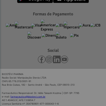
Formas de Pagamento
Social
BIOSTÉVI PHARMA
Razão Social: Manipulação Stevia LTDA
CNPJ 65.776.015/0001-91
Rua Brás Cubas, 182 - Santo André - São Paulo, CEP 09015-210
Farmacêutico Responsável: Dr. Hélio Takashi Kozima | CDF-SP: 7795
e-mail:
farmaceutico@biostevi.com.br
AE:1.40443.9 | AFE:7.03654.7
Licença Sanitária nº: 354780901-477-000043-1-6