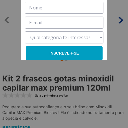
6
º
6
º
colageno
colageno
7
º
7
º
nac
nac
8
º
8
º
coenzima q10
coenzima q10
9
º
9
º
morosil
morosil
10
10
º
º
vitamina
vitamina
INSCREVER-SE
Kit 2 frascos gotas minoxidil
capilar max premium 120ml
Seja o primeiro a avaliar
Recupere a sua autoconfiança e o seu brilho com Minoxidil
Capilar MAX Premium Biostévi! Ele é indicado no tratamento para
alopecia e calvície.
BENEFÍCIOS