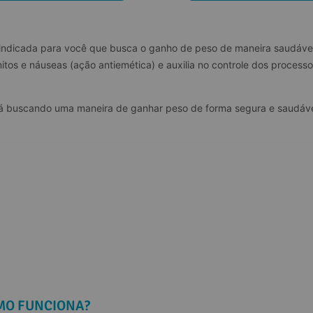
 indicada para você que busca o ganho de peso de maneira saudável 
mitos e náuseas (ação antiemética) e auxilia no controle dos processos
tá buscando uma maneira de ganhar peso de forma segura e saudável
 BUCLIZINA: PARA QUE SERVE E COMO FUNCIONA? 