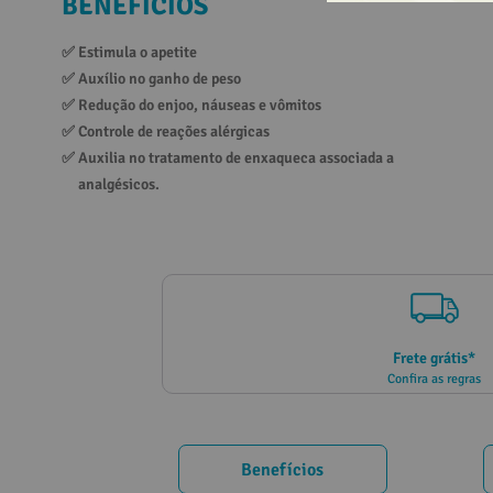
BENEFÍCIOS
10
º
vitamina
✅ 
Estimula o apetite
✅ 
Auxílio no ganho de peso
✅ 
Redução do enjoo, náuseas e vômitos
✅ 
Controle de reações alérgicas
✅ 
Auxilia no tratamento de enxaqueca associada a 
analgésicos.
Frete grátis*
Confira as regras
Benefícios