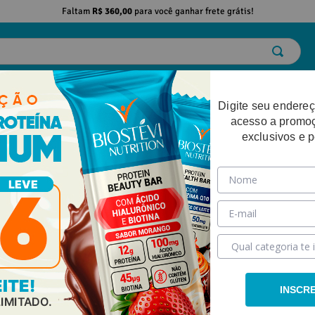
Faltam
R$ 360,00
para você ganhar frete grátis!
ELO
EMAGRECIMENTO
DESEMPENHO FÍSICO
BELEZA
SAÚDE
Digite seu endereç
acesso a promo
exclusivos e 
INSCR