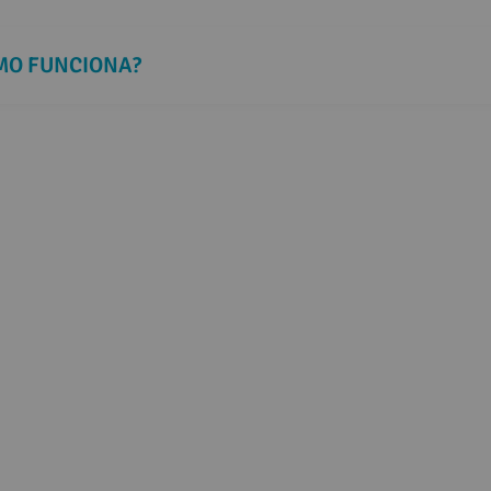
 BUCLIZINA: PARA QUE SERVE E COMO FUNCIONA? 