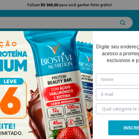
Faltam
R$ 360,00
para você ganhar frete grátis!
ELO
EMAGRECIMENTO
DESEMPENHO FÍSICO
BELEZA
SAÚDE
Digite seu endereç
acesso a promo
exclusivos e 
INSCR