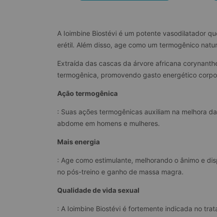
A Ioimbine Biostévi é um potente vasodilatador qu
erétil. Além disso, age como um termogênico natura
Extraída das cascas da árvore africana corynanthe
termogênica, promovendo gasto energético corpo
Ação termogênica
: Suas ações termogênicas auxiliam na melhora da 
abdome em homens e mulheres.
Mais energia
: Age como estimulante, melhorando o ânimo e disp
no pós-treino e ganho de massa magra.
Qualidade de vida sexual
: A Ioimbine Biostévi é fortemente indicada no tra