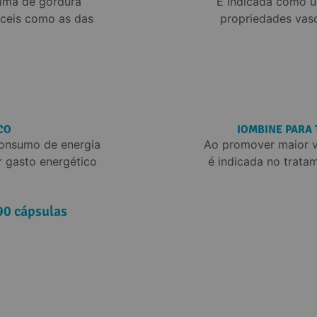
eima de gordura 
É indicada como um
íceis como as das 
propriedades vaso
CO
IOMBINE PARA 
consumo de energia 
Ao promover maior v
r gasto energético 
é indicada no tratam
90 cápsulas