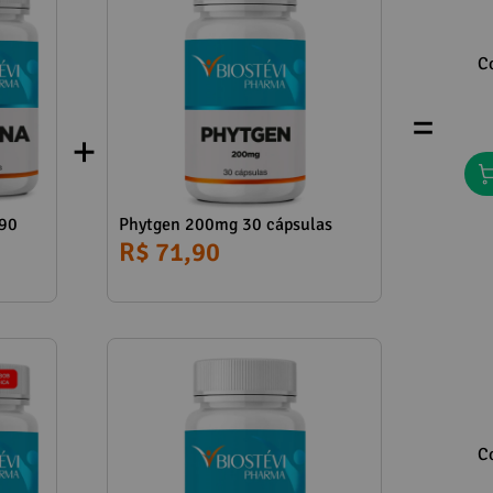
C
=
 90
Phytgen 200mg 30 cápsulas
R$ 71,90
C