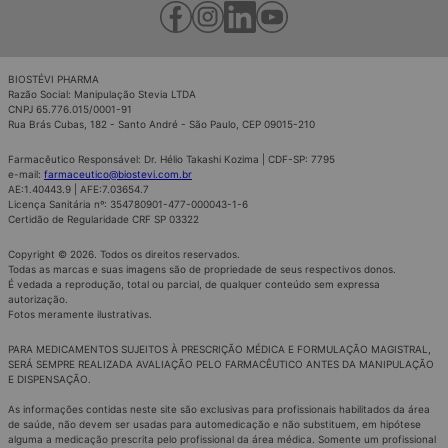
BIOSTÉVI PHARMA
Razão Social: Manipulação Stevia LTDA
CNPJ 65.776.015/0001-91
Rua Brás Cubas, 182 - Santo André - São Paulo, CEP 09015-210
Farmacêutico Responsável: Dr. Hélio Takashi Kozima | CDF-SP: 7795
e-mail:
farmaceutico@biostevi.com.br
AE:1.40443.9 | AFE:7.03654.7
Licença Sanitária nº: 354780901-477-000043-1-6
Certidão de Regularidade CRF SP 03322
Copyright © 2026. Todos os direitos reservados.
Todas as marcas e suas imagens são de propriedade de seus respectivos donos.
É vedada a reprodução, total ou parcial, de qualquer conteúdo sem expressa
autorização.
Fotos meramente ilustrativas.
PARA MEDICAMENTOS SUJEITOS À PRESCRIÇÃO MÉDICA E FORMULAÇÃO MAGISTRAL,
SERÁ SEMPRE REALIZADA AVALIAÇÃO PELO FARMACÊUTICO ANTES DA MANIPULAÇÃO
E DISPENSAÇÃO.
As informações contidas neste site são exclusivas para profissionais habilitados da área
de saúde, não devem ser usadas para automedicação e não substituem, em hipótese
alguma a medicação prescrita pelo profissional da área médica. Somente um profissional