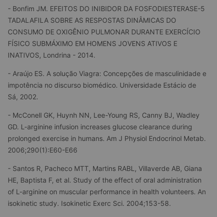
- Bonfim JM. EFEITOS DO INIBIDOR DA FOSFODIESTERASE-5 
TADALAFILA SOBRE AS RESPOSTAS DINÂMICAS DO 
CONSUMO DE OXIGÊNIO PULMONAR DURANTE EXERCÍCIO 
FÍSICO SUBMÁXIMO EM HOMENS JOVENS ATIVOS E 
INATIVOS, Londrina - 2014.
- Araújo ES. A solução Viagra: Concepções de masculinidade e 
impotência no discurso biomédico. Universidade Estácio de 
Sá, 2002.
- McConell GK, Huynh NN, Lee-Young RS, Canny BJ, Wadley 
GD. L-arginine infusion increases glucose clearance during 
prolonged exercise in humans. Am J Physiol Endocrinol Metab. 
2006;290(1):E60-E66
- Santos R, Pacheco MTT, Martins RABL, Villaverde AB, Giana 
HE, Baptista F, et al. Study of the effect of oral administration 
of L-arginine on muscular performance in health volunteers. An 
isokinetic study. Isokinetic Exerc Sci. 2004;153-58.