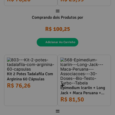
=
Comprando dois Produtos por
R$ 100,25
Adicionar Ao Carrinho
Kit 2 Potes Tadalafila Com
Arginina 60 Cápsulas
R$ 76,26
Epimedium Icariin + Long
Jack + Maca Peruana +
Associações - 30 Doses |
R$ 81,50
(Bio Testo Turbo)
=