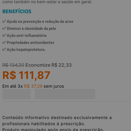
como também no bem-estar e saúde em geral.
BENEFÍCIOS
✅ 
Ajuda na prevenção e redução da acne
✅ 
Diminui a oleosidade da pele
✅ 
Ação anti-inflamatória
✅ 
Propriedades antioxidantes
✅ 
Ação hepatoprotetora.
R$
134
,
20
Economize
R$
22
,
33
R$
111
,
87
Em até
3
x
R$
37
,
29
sem juros
Conteúdo informativo destinado exclusivamente a
profissionais habilitados à prescrição.
Produto manipulado após envio da prescrição.