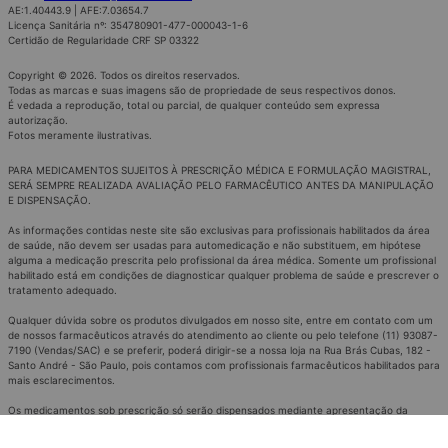
AE:1.40443.9 | AFE:7.03654.7
Licença Sanitária nº: 354780901-477-000043-1-6
Certidão de Regularidade CRF SP 03322
Copyright © 2026. Todos os direitos reservados.
Todas as marcas e suas imagens são de propriedade de seus respectivos donos.
É vedada a reprodução, total ou parcial, de qualquer conteúdo sem expressa
autorização.
Fotos meramente ilustrativas.
PARA MEDICAMENTOS SUJEITOS À PRESCRIÇÃO MÉDICA E FORMULAÇÃO MAGISTRAL,
SERÁ SEMPRE REALIZADA AVALIAÇÃO PELO FARMACÊUTICO ANTES DA MANIPULAÇÃO
E DISPENSAÇÃO.
As informações contidas neste site são exclusivas para profissionais habilitados da área
de saúde, não devem ser usadas para automedicação e não substituem, em hipótese
alguma a medicação prescrita pelo profissional da área médica. Somente um profissional
habilitado está em condições de diagnosticar qualquer problema de saúde e prescrever o
tratamento adequado.
Qualquer dúvida sobre os produtos divulgados em nosso site, entre em contato com um
de nossos farmacêuticos através do atendimento ao cliente ou pelo telefone (11) 93087-
7190 (Vendas/SAC) e se preferir, poderá dirigir-se a nossa loja na Rua Brás Cubas, 182 -
Santo André - São Paulo, pois contamos com profissionais farmacêuticos habilitados para
mais esclarecimentos.
Os medicamentos sob prescrição só serão dispensados mediante apresentação da
receita ou envio por imagens ou e-mail.
É proibido comercializar medicamentos controlados por meio remoto.