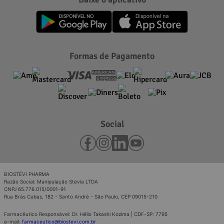
Formas de Pagamento
Social
BIOSTÉVI PHARMA
Razão Social: Manipulação Stevia LTDA
CNPJ 65.776.015/0001-91
Rua Brás Cubas, 182 - Santo André - São Paulo, CEP 09015-210
Farmacêutico Responsável: Dr. Hélio Takashi Kozima | CDF-SP: 7795
e-mail:
farmaceutico@biostevi.com.br